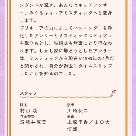
ンダントが輝き、あんなはキュアアンサ
ー、みくるはキュアミスティックへと変身
します。
プリキュアの力によってハンニンダーを浄
化したアンサーとミスティックはティアラ
を取りもどし、結婚式も無事にとり行なわ
れます。しかし家に帰ろうとしたアンサー
は、ミスティックから現在が1999年の4月だ
と聞かされ、自分が過去にタイムスリップ
したことを知るのでした。
スタッフ
脚本
演出
村山 功
川崎弘二
作画監督
美術
爲我井克美
上原里香／山口大
悟郎