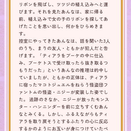
リボンを飛ばし、ツツジの植え込みへと運
びます。それを見たあんなは、家に帰る
前、植え込みで女の子のリボンを探してあ
げたことを思い出し、何かをひらめきま
す。
控室にやってきたあんなは、話を聞いた3人
のうち、まりの友人・ともかが犯人だと告
げます。「ティアラをブーケの中に仕込
み、ブーケトスで受け取ったら抜き取るつ
もりだった」というあんなの推理は的中し
ていましたが、ともかの正体は、ティアラ
に宿ったマコトジュエルをねらう怪盗団フ
ァントムの怪盗・ニジーが変装した姿でし
た。 追跡のさなか、ニジーが放ったモンス
ター・ハンニンダーを前に立ちすくむあん
なとみくる。しかし、ふるえながらもティ
アラを取り戻そうとするふたりの心に反応
するかのようにお互いが身につけていたペ