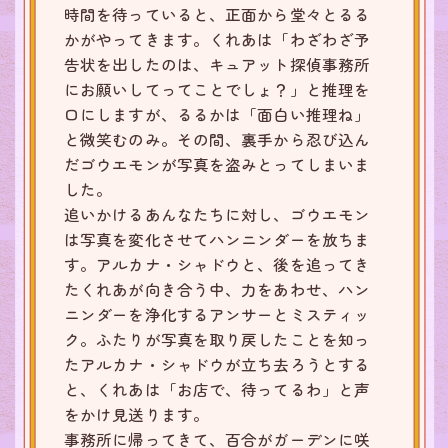
時間を待っていると、正面から堂々とるる
かがやってきます。くれあは「わざわざ予
告状を出したのは、キュアット探偵事務所
にお願いしてってことでしょ？」と推理を
口にしますが、るるかは「面白い推理ね」
と微笑むのみ。その間、裏手から忍び込ん
だゴウエモンが写真を盗みとってしまいま
した。
追いかけるあんなたちに対し、ゴウエモン
は写真を変化させてハンニンダーを放ちま
す。アルカナ・シャドウと、後を追ってき
たくれあが向き合う中、力をあわせ、ハン
ニンダーを浄化するアンサーとミスティッ
ク。ふたりが写真を取り戻したことを知っ
たアルカナ・シャドウが立ち去ろうとする
と、くれあは「お店で、待ってるわ」と声
をかけ見送ります。
事務所に帰ってきて、百合がガーデンに咲