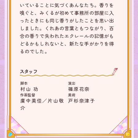
いていることに気づくあんなたち。香りを
嗅ぐと、みくるが初めて事務所の部屋に入
ったときにも同じ香りがしたことを思い出
しました。くれあの言葉ともつながり、百
合の香りで失われたエクレールの記憶がも
どるかもしれないと、新たな手がかりを得
るのでした。
スタッフ
脚本
演出
村山 功
篠原花奈
作画監督
美術
廣中美佳／片山敬
戸杉奈津子
介