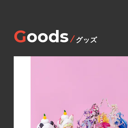
ィ
袋
2
Goods
0
2
グッズ
6