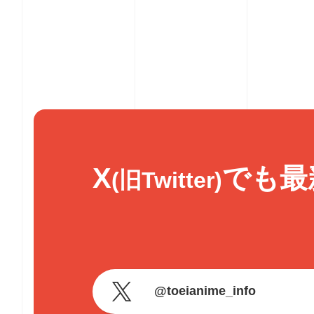
＜
ご
X
でも最
予
(旧Twitter)
約
受
付
中
！
＞
@toeianime_info
【