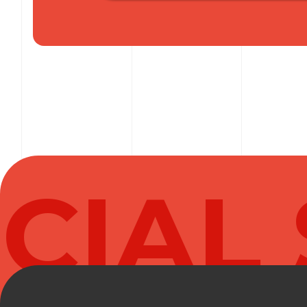
キ
ミ
と
ア
イ
ド
ル
プ
リ
キ
IAL 
ュ
ア
♪
】
プ
リ
テ