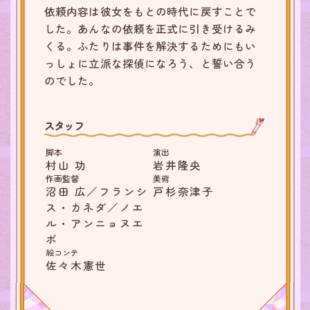
依頼内容は彼女をもとの時代に戻すことで
した。あんなの依頼を正式に引き受けるみ
くる。ふたりは事件を解決するためにもい
っしょに立派な探偵になろう、と誓い合う
のでした。
スタッフ
脚本
演出
村山 功
岩井隆央
作画監督
美術
沼田 広／フランシ
戸杉奈津子
ス・カネダ／ノエ
ル・アンニョヌエ
ボ
絵コンテ
佐々木憲世