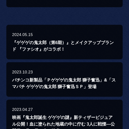
2024.05.15
『ゲゲゲの鬼太郎（第6期）』とメイクアップブラン
ド 『ファシオ』がコラボ！
2023.10.23
パチンコ新製品「Ｐゲゲゲの鬼太郎 獅子奮迅」&「ス
マパチ ゲゲゲの鬼太郎 獅子奮迅ＳＰ」登場
2023.04.27
映画『鬼太郎誕生 ゲゲゲの謎』新ティザービジュア
ル公開！血に塗られた地蔵の中に佇む 3人に戦慄―公