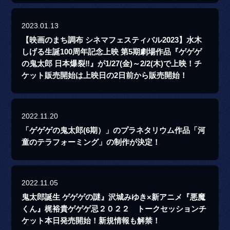
2023.01.13
【映画のまち調布 シネマフェスティバル2023】水木
しげる生誕100周年記念上映 第5期劇場作品『ゲゲゲ
の鬼太郎 日本爆裂‼』が1/27(金)～2/2(木)で上映！チ
ケット販売開始は上映日の2日前から販売開始！
2022.11.20
「ゲゲゲの鬼太郎(6期）」のプラネタリウム作品「河
童のテラフォーミング」の制作が決定！
2022.11.05
鬼太郎誕生 ゲゲゲの謎』沢城みゆき×新アニメ『悪魔
くん』梶裕貴ゲゲゲ忌２０２２ トークセッションチ
ケット本日発売開始！新規情報も解禁！