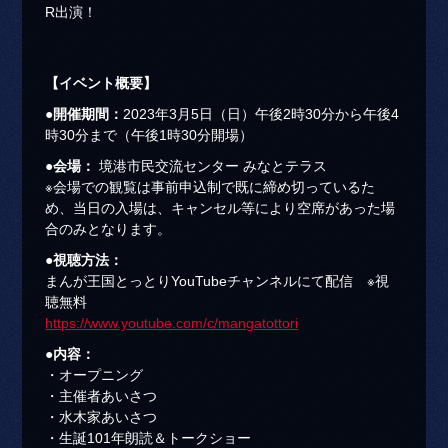
R出演！
【イベント概要】
●開催期間：
2023年3月5日（日）午後2時30分から午後4
時30分まで（午後1時30分開場）
●会場：
境港市民交流センター みなとテラス
※会場での観覧は事前申込制で既に締め切っているた
め、当日の入場は、キャンセル等により空席があった場
合のみとなります。
●視聴方法：
まんが王国とっとりYouTubeチャンネルにて配信 ※視
聴無料
https://www.youtube.com/c/mangatottori
●内容：
・オープニング
・主催者あいさつ
・水木家あいさつ
・生誕101年朗読＆トークショー