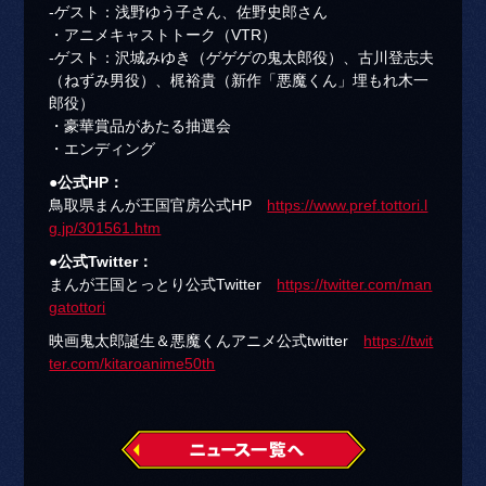
-ゲスト：浅野ゆう子さん、佐野史郎さん
・アニメキャストトーク（VTR）
-ゲスト：沢城みゆき（ゲゲゲの鬼太郎役）、古川登志夫
（ねずみ男役）、梶裕貴（新作「悪魔くん」埋もれ木一
郎役）
・豪華賞品があたる抽選会
・エンディング
●公式HP：
鳥取県まんが王国官房公式HP
https://www.pref.tottori.l
g.jp/301561.htm
●公式Twitter：
まんが王国とっとり公式Twitter
https://twitter.com/man
gatottori
映画鬼太郎誕生＆悪魔くんアニメ公式twitter
https://twit
ter.com/kitaroanime50th