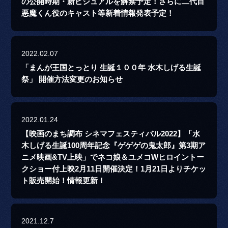
の公開時期・新ビジュアルを解禁予定！さらに二代目
悪魔くん役のキャスト等新着情報発表予定！
2022.02.07
「まんが王国とっとり 生誕１００年 水木しげる生誕
祭」 開催方法変更のお知らせ
2022.01.24
【映画のまち調布 シネマフェスティバル2022】「水
木しげる生誕100周年記念『ゲゲゲの鬼太郎』第3期ア
ニメ映画&TV上映」でネコ娘＆ユメコWヒロイントー
クショー付上映2月11日開催決定！1月21日よりチケッ
ト販売開始！情報更新！
2021.12.7