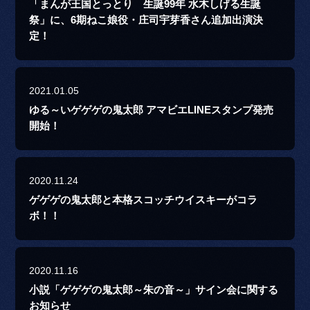
「まんが王国とっとり 生誕99年 水木しげる生誕
祭」に、6期ねこ娘役・庄司宇芽香さん追加出演決
定！
2021.01.05
ゆる～いゲゲゲの鬼太郎 アマビエLINEスタンプ発売
開始！
2020.11.24
ゲゲゲの鬼太郎と本格スコッチウイスキーがコラ
ボ！！
2020.11.16
小説「ゲゲゲの鬼太郎～朱の音～」サイン会に関する
お知らせ