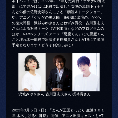
本イベントでは、2022年に上演した舞台「ゲゲゲの鬼太
郎」にて砂かけばばあ役で出演した女優の浅野ゆう子さ
んと俳優の佐野史郎さんによる「朗読＆トークショー」
や、アニメ「ゲゲゲの鬼太郎」第6期に出演の、ゲゲゲ
の鬼太郎役・沢城みゆきさんとねずみ男役・古川登志夫
さんによる対談トーク（VTR出演）などのプログラムの
ほか、Netflixシリーズ アニメ『悪魔くん』にて悪魔くん
こと埋れ木一郎役で出演する梶裕貴さんもVTRにて出演
予定となります！どうぞお楽しみに！
沢城みゆきさん
古川登志夫さん
梶裕貴さん
2023年3月５日（日）「まんが王国とっとり 生誕１０１
年 水木しげる生誕祭」 開催！アニメ出演キャストもVT