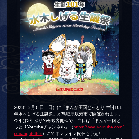
2023年3月５日（日）に「まんが王国とっとり 生誕101
年水木しげる生誕祭」が鳥取県境港市で開催されます。
今年は3年ぶりの有観客開催で、当日は「まんが王国と
っとりYoutubeチャンネル」（
https://www.youtube.com/
c/mangatottori
）にてオンライン配信も予定!