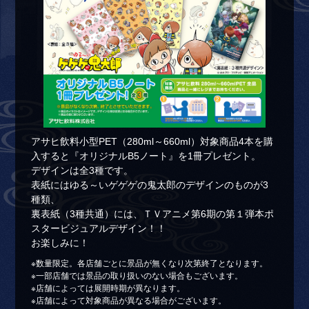
アサヒ飲料小型PET（280ml～660ml）対象商品4本を購
入すると『オリジナルB5ノート』を1冊プレゼント。
デザインは全3種です。
表紙にはゆる～いゲゲゲの鬼太郎のデザインのものが3
種類、
裏表紙（3種共通）には、ＴＶアニメ第6期の第１弾本ポ
スタービジュアルデザイン！！
お楽しみに！
※数量限定。各店舗ごとに景品が無くなり次第終了となります。
※一部店舗では景品の取り扱いのない場合もございます。
※店舗によっては展開時期が異なります。
※店舗によって対象商品が異なる場合がございます。