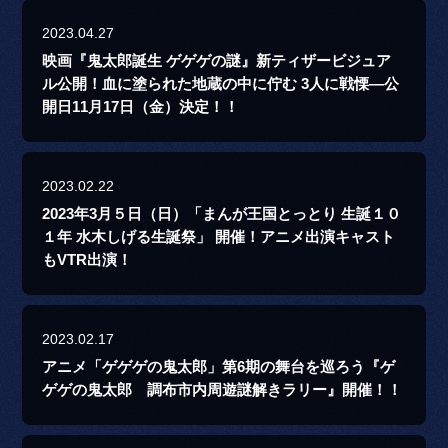
2023.04.27
映画『鬼太郎誕生 ゲゲゲの謎』新ティザービジュア
ル公開！血に塗られた地蔵の中に佇む 3人に戦慄―公
開日11月17日（金）決定！！
2023.02.22
2023年3月５日（日）「まんが王国とっとり 生誕１０
１年 水木しげる生誕祭」 開催！アニメ出演キャスト
もVTR出演！
2023.02.17
アニメ「ゲゲゲの鬼太郎」第6期の舞台を巡ろう『ゲ
ゲゲの鬼太郎 調布市内周遊謎解きラリー』開催！！