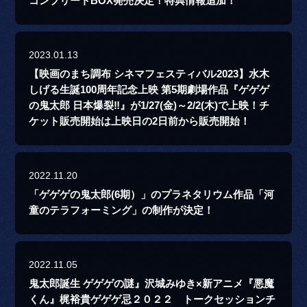
コンプリートBOX発売決定！特典情報追加！
2023.01.13
【映画のまち調布 シネマフェスティバル2023】水木
しげる生誕100周年記念上映 第5期劇場作品『ゲゲゲ
の鬼太郎 日本爆裂‼』が1/27(金)～2/2(木)で上映！チ
ケット販売開始は上映日の2日前から販売開始！
2022.11.20
「ゲゲゲの鬼太郎(6期）」のプラネタリウム作品「河
童のテラフォーミング」の制作が決定！
2022.11.05
鬼太郎誕生 ゲゲゲの謎』沢城みゆき×新アニメ『悪魔
くん』梶裕貴ゲゲゲ忌２０２２ トークセッションチ