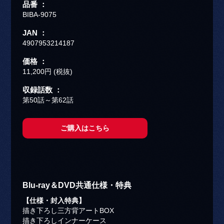
品番 ：
BIBA-9075
JAN ：
4907953214187
価格 ：
11,200円 (税抜)
収録話数 ：
第50話～第62話
ご購入はこちら
Blu-ray＆DVD共通仕様・特典
【仕様・封入特典】
描き下ろし三方背アートBOX
描き下ろしインナーケース