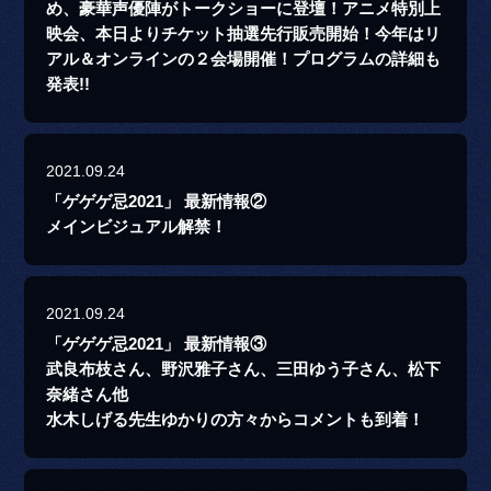
め、豪華声優陣がトークショーに登壇！アニメ特別上
映会、本日よりチケット抽選先行販売開始！今年はリ
アル＆オンラインの２会場開催！プログラムの詳細も
発表!!
2021.09.24
「ゲゲゲ忌2021」 最新情報②
メインビジュアル解禁！
2021.09.24
「ゲゲゲ忌2021」 最新情報③
武良布枝さん、野沢雅子さん、三田ゆう子さん、松下
奈緒さん他
水木しげる先生ゆかりの方々からコメントも到着！