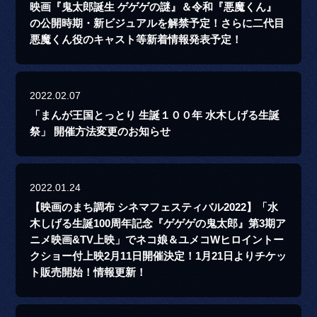
映画『鬼太郎誕生 ゲゲゲの謎』＆令和『悪魔くん』
の公開時期・新ビジュアルを解禁予定！さらに二代目
悪魔くん役のキャスト等新着情報発表予定！
2022.02.07
「まんが王国とっとり 生誕１００年 水木しげる生誕
祭」 開催方法変更のお知らせ
2022.01.24
【映画のまち調布 シネマフェスティバル2022】「水
木しげる生誕100周年記念『ゲゲゲの鬼太郎』第3期ア
ニメ映画&TV上映」でネコ娘＆ユメコWヒロイントー
クショー付上映2月11日開催決定！1月21日よりチケッ
ト販売開始！情報更新！