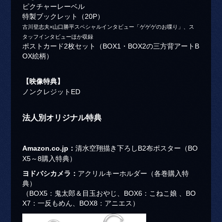
ピクチャーレーベル
特製ブックレット（20P）
古川登志夫×山口勝平スペシャルインタビュー「ゲゲゲのお喋り」、ス
タッフインタビューほか収録
ポストカード2枚セット（BOX1・BOX2の三方背アートB
OX絵柄）
【映像特典】
ノンクレジットED
法人別オリジナル特典
Amazon.co.jp：
清水空翔描き下ろしB2布ポスター（BO
X5～8購入特典）
ヨドバシカメラ：
アクリルキーホルダー（各巻購入特
典）
（BOX5：鬼太郎＆目玉おやじ、BOX6：こねこ娘 、BO
X7：一反もめん、BOX8：アニエス）