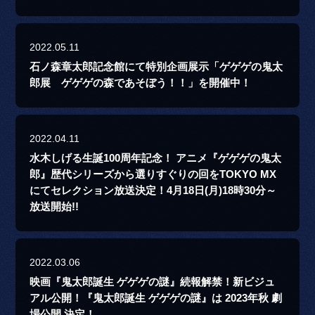
2022.05.11
石ノ森章太郎記念館にて特別企画展示「ゲゲゲの鬼太
郎展 ゲゲゲの森であそぼう！！」を開催中！
2022.04.11
水木しげる生誕100周年記念！ アニメ『ゲゲゲの鬼太
郎』歴代シリーズから選りすぐりの回をTOKYO MX
にてセレクション放送決定！4月18日(月)18時30分～
放送開始!!
2022.03.06
映画『鬼太郎誕生 ゲゲゲの謎』続報解禁！新ビジュ
アル公開！『鬼太郎誕生 ゲゲゲの謎』は 2023年秋 劇
場公開 決定！