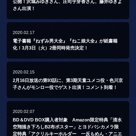
公開！沢城みゆきさん、庄司宇芽香さん、藤井ゆきよ
さん出演！
2020.02.17
電子書籍『ねずみ男大全』『ねこ娘大全』が紙書籍
化！3月3日（火）2冊同時発売決定！
2020.02.15
2月16日放送の第93話に、第3期天童ユメコ役・色川京
子さんがモンロー役でゲスト出演！コメント到着！
2020.02.07
BD＆DVD BOX購入者対象 Amazon限定特典「清水
空翔描き下ろしB2布ポスター」とヨドバシカメラ限
定特典「アクリルキーホルダー 一反もめん・アニエ