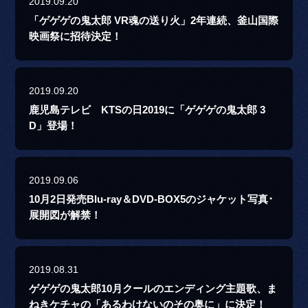
2019.09.20
「ゲゲゲの鬼太郎 VR魂の送り火」2年連続、釜山国際
映画祭に招待決定！
2019.09.20
鹿児島テレビ KTSの日2019に「ゲゲゲの鬼太郎 3
D」登場！
2019.09.06
10月2日発売Blu-ray＆DVD-BOX5のジャケット写真･
展開図が解禁！
2019.08.31
ゲゲゲの鬼太郎10月クールのエンディング主題歌、ま
ねきケチャの「あるわけないのその奥に」に決定！