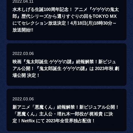
2022.04.11
水木しげる生誕100周年記念！ アニメ『ゲゲゲの鬼太
郎』歴代シリーズから選りすぐりの回をTOKYO MX
にてセレクション放送決定！4月18日(月)18時30分～
放送開始!!
2022.03.06
映画『鬼太郎誕生 ゲゲゲの謎』続報解禁！新ビジュ
アル公開！『鬼太郎誕生 ゲゲゲの謎』は 2023年秋 劇
場公開 決定！
2022.03.06
新アニメ「悪魔くん」続報解禁！新ビジュアル公開！
「悪魔くん」主人公・埋れ木一郎役が 梶裕貴 に決
定！Netflix にて 2023年全世界独占配信！