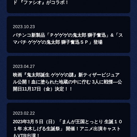
ド 『ファシオ』がコラボ！
2023.10.23
パチンコ新製品「Ｐゲゲゲの鬼太郎 獅子奮迅」&「ス
マパチ ゲゲゲの鬼太郎 獅子奮迅ＳＰ」登場
2023.04.27
映画『鬼太郎誕生 ゲゲゲの謎』新ティザービジュア
ル公開！血に塗られた地蔵の中に佇む 3人に戦慄―公
開日11月17日（金）決定！！
2023.02.22
2023年3月５日（日）「まんが王国とっとり 生誕１０
１年 水木しげる生誕祭」 開催！アニメ出演キャスト
もVTR出演！