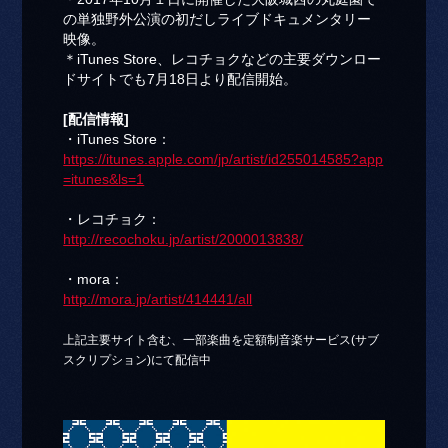
の単独野外公演の初だしライブドキュメンタリー
映像。
＊iTunes Store、レコチョクなどの主要ダウンロー
ドサイトでも7月18日より配信開始。
[配信情報]
・iTunes Store：
https://itunes.apple.com/jp/artist/id255014585?app
=itunes&ls=1
・レコチョク：
http://recochoku.jp/artist/2000013838/
・mora：
http://mora.jp/artist/414441/all
上記主要サイト含む、一部楽曲を定額制音楽サービス(サブ
スクリプション)にて配信中