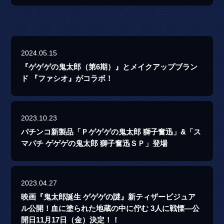
2024.05.15
『ゲゲゲの鬼太郎（第6期）』とメイクアップブラン
ド 『ファシオ』がコラボ！
2023.10.23
パチンコ新製品「Ｐゲゲゲの鬼太郎 獅子奮迅」&「ス
マパチ ゲゲゲの鬼太郎 獅子奮迅ＳＰ」登場
2023.04.27
映画『鬼太郎誕生 ゲゲゲの謎』新ティザービジュア
ル公開！血に塗られた地蔵の中に佇む 3人に戦慄―公
開日11月17日（金）決定！！