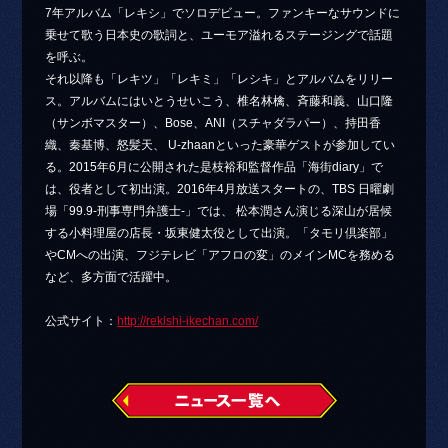
7年アルバム「レキシ」でソロデビュー。ファンキーなサウンドに
乗せて歌う日本史の歌詞と、ユーモア溢れるステージングで話題
を呼ぶ。
それ以降も「レキツ」「レキミ」「レシキ」とアルバムをリリー
ス。アルバムにはいとうせいこう、椎名林檎、斉藤和義、山口隆
（サンボマスター）、Bose、ANI（スチャダラパー）、持田香
織、秦基博、怒髪天、 U-zhaanといった豪華ゲストが参加してい
る。2015年6月に公開された是枝裕和監督作品「海街diary」で
は、役者として初出演。2016年4月放送スタートの、TBS 日曜劇
場「99.9-刑事専門弁護士-」では、 松本潤さん演じる深山が居候
する小料理屋の店長・坂東健太役として出演。「タモリ倶楽部」
やCMへの出演、フジテレビ「アフロの変」のメインMCを務める
など、多方面で活躍中。
公式サイト：
http://rekishi-ikechan.com/