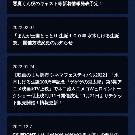
悪魔くん役のキャスト等新着情報発表予定！
2022.02.07
「まんが王国とっとり 生誕１００年 水木しげる生誕
祭」 開催方法変更のお知らせ
2022.01.24
【映画のまち調布 シネマフェスティバル2022】「水
木しげる生誕100周年記念『ゲゲゲの鬼太郎』第3期ア
ニメ映画&TV上映」でネコ娘＆ユメコWヒロイントー
クショー付上映2月11日開催決定！1月21日よりチケッ
ト販売開始！情報更新！
2021.12.7
CS.FRONTより『ゲゲゲ ゲゲゲの鬼太郎』の商品の