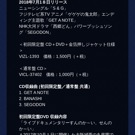
2018年7月1８日リリース
ニューシングル「S & G」
フジテレビ系TV アニメ「ゲゲゲの鬼太郎」エンデ
ィング主題歌「GET A NOTE」
NHK大河ドラマ「西郷どん」パワープッシュソン
グ「SEGODON」
＜初回限定盤 CD＋DVD＋金箔押しジャケット仕様
＞
VIZL-1393 価格：1,500円（＋税）
＜通常盤 CD＞
VICL-37402 価格：1,000円（＋税）
CD収録曲 (初回限定盤／通常盤 共通）
1. GET A NOTE
2. BANASHI
3. SEGODON
初回限定盤DVD 収録内容
「ライブドキュメンタリーすんのか～い、せんの
か～い」
＊2017年10月１日に開催した大阪城西の丸庭園で