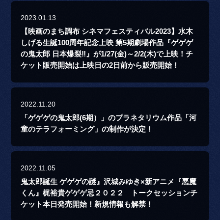
2023.01.13
【映画のまち調布 シネマフェスティバル2023】水木
しげる生誕100周年記念上映 第5期劇場作品『ゲゲゲ
の鬼太郎 日本爆裂‼』が1/27(金)～2/2(木)で上映！チ
ケット販売開始は上映日の2日前から販売開始！
2022.11.20
「ゲゲゲの鬼太郎(6期）」のプラネタリウム作品「河
童のテラフォーミング」の制作が決定！
2022.11.05
鬼太郎誕生 ゲゲゲの謎』沢城みゆき×新アニメ『悪魔
くん』梶裕貴ゲゲゲ忌２０２２ トークセッションチ
ケット本日発売開始！新規情報も解禁！