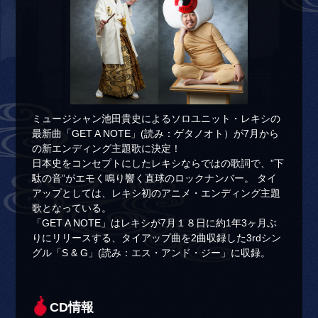
ミュージシャン池田貴史によるソロユニット・レキシの
最新曲「GET A NOTE」(読み：ゲタノオト）が7月から
の新エンディング主題歌に決定！
日本史をコンセプトにしたレキシならではの歌詞で、”下
駄の音”がエモく鳴り響く直球のロックナンバー。 タイ
アップとしては、レキシ初のアニメ・エンディング主題
歌となっている。
「GET A NOTE」はレキシが7月１８日に約1年3ヶ月ぶ
りにリリースする、タイアップ曲を2曲収録した3rdシン
グル「S & G」(読み：エス・アンド・ジー」に収録。
CD情報