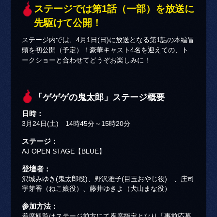
ステージでは第1話（一部）を放送に
先駆けて公開！
ステージ内では、4月1日(日)に放送となる第1話の本編冒
頭を初公開（予定）！豪華キャスト4名を迎えての、ト
ークショーと合わせてどうぞお楽しみに！
「ゲゲゲの鬼太郎」ステージ概要
日時：
3月24日(土) 14時45分～15時20分
ステージ：
AJ OPEN STAGE【BLUE】
登壇者：
沢城みゆき(鬼太郎役)、野沢雅子(目玉おやじ役) 、庄司
宇芽香（ねこ娘役）、藤井ゆきよ（犬山まな役）
参加方法：
着席観覧はステージ前方にて座席指定となり「事前応募