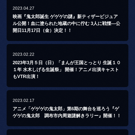
2023.04.27
映画『鬼太郎誕生 ゲゲゲの謎』新ティザービジュア
ル公開！血に塗られた地蔵の中に佇む 3人に戦慄―公
開日11月17日（金）決定！！
2023.02.22
2023年3月５日（日）「まんが王国とっとり 生誕１０
１年 水木しげる生誕祭」 開催！アニメ出演キャスト
もVTR出演！
2023.02.17
アニメ「ゲゲゲの鬼太郎」第6期の舞台を巡ろう『ゲ
ゲゲの鬼太郎 調布市内周遊謎解きラリー』開催！！