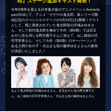
郎』ステージ追加キャスト発表！
今年5周年を迎える日本最大級のアニメイベントAnimeJa
pan2018にて、アニメ「ゲゲゲの鬼太郎」新シリーズ開
始記念のスペシャルステージが3月24日(土)開催！ゲスト
として、既に発表されていた鬼太郎役の沢城みゆきさ
ん、そして初代鬼太郎を務めて今作（第6期）では目玉
おやじ役を演じる野沢雅子さんに加えて、ねこ娘役の庄
司宇芽香さん、そして今作（第6期）のキーパーソンで
ある人間の女の子・犬山まな役の藤井ゆきよさんの参加
が決定いたしました！
左より鬼太郎役の沢城みゆきさん、目玉おやじ役の野沢雅子さ
ん、ねこ娘役の庄司宇芽香さん、犬山まな役の藤井ゆきよさん