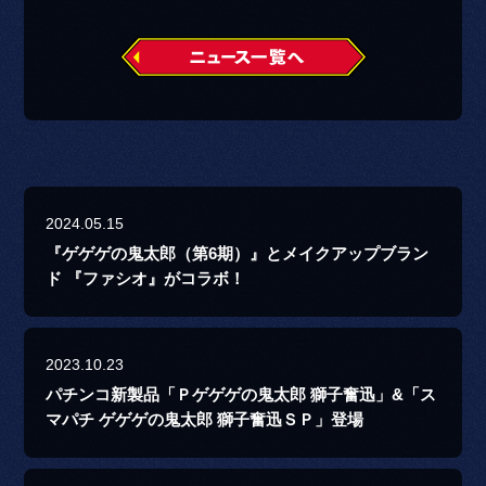
2024.05.15
『ゲゲゲの鬼太郎（第6期）』とメイクアップブラン
ド 『ファシオ』がコラボ！
2023.10.23
パチンコ新製品「Ｐゲゲゲの鬼太郎 獅子奮迅」&「ス
マパチ ゲゲゲの鬼太郎 獅子奮迅ＳＰ」登場