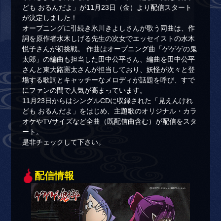
ども おるんだよ」が11月23日（金）より配信スタート
が決定しました！
オープニングに引続き氷川きよしさんが歌う同曲は、作
詞を原作者水木しげる先生の次女でエッセイストの水木
悦子さんが初挑戦。 作曲はオープニング曲「ゲゲゲの鬼
太郎」の編曲も担当した田中公平さん、編曲を田中公平
さんと東大路憲太さんが担当しており、妖怪が次々と登
場する歌詞とキャッチーなメロディが話題を呼び、すで
にファンの間で人気が高まっています。
11月23日からはシングルCDに収録された「見えんけれ
ども おるんだよ」をはじめ、主題歌のオリジナル・カラ
オケやTVサイズなど全曲（既配信曲含む）が配信をスタ
ート。
是非チェックして下さい。
配信情報