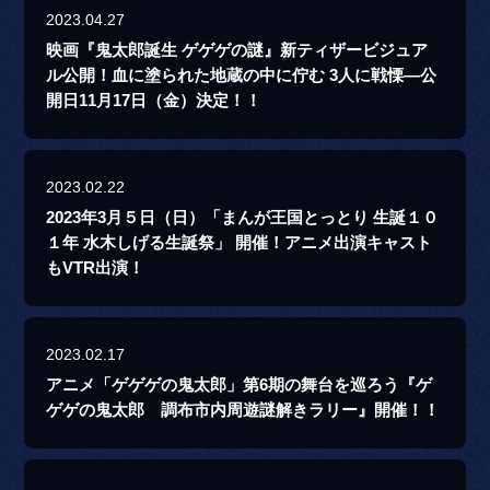
2023.04.27
映画『鬼太郎誕生 ゲゲゲの謎』新ティザービジュア
ル公開！血に塗られた地蔵の中に佇む 3人に戦慄―公
開日11月17日（金）決定！！
2023.02.22
2023年3月５日（日）「まんが王国とっとり 生誕１０
１年 水木しげる生誕祭」 開催！アニメ出演キャスト
もVTR出演！
2023.02.17
アニメ「ゲゲゲの鬼太郎」第6期の舞台を巡ろう『ゲ
ゲゲの鬼太郎 調布市内周遊謎解きラリー』開催！！