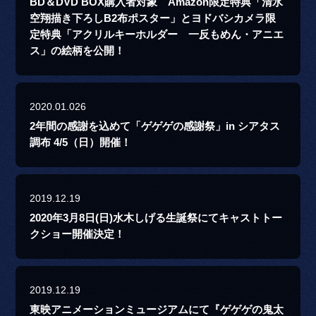
BD＆DVD BOX購入者対象 Amazon限定特典「清水
空翔描き下ろしB2布ポスター」とヨドバシカメラ限
定特典「アクリルキーホルダー 一反もめん・アニエ
ス」の絵柄を公開！
2020.01.026
2年間の感謝を込めて「ゲゲゲの感謝祭」in シアタス
調布 4/5（日）開催！
2019.12.19
2020年3月8日(日)水木しげる生誕祭にてキャストトー
クショー開催決定！
2019.12.19
東映アニメーションミュージアムにて『ゲゲゲの鬼太