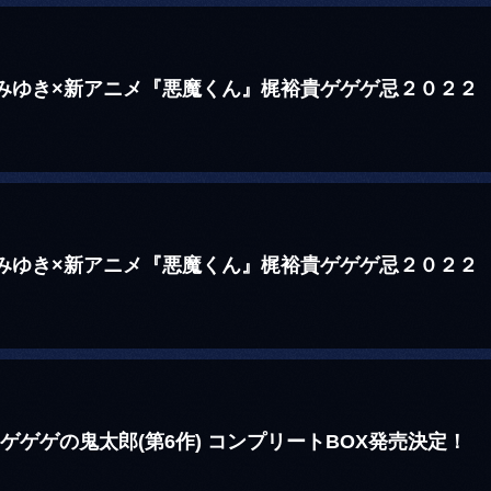
城みゆき×新アニメ『悪魔くん』梶裕貴ゲゲゲ忌２０２２
！
城みゆき×新アニメ『悪魔くん』梶裕貴ゲゲゲ忌２０２２
！
ゲゲゲの鬼太郎(第6作) コンプリートBOX発売決定！