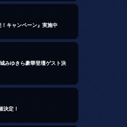
売！キャンペーン』実施中
沢城みゆきら豪華登壇ゲスト決
催決定！