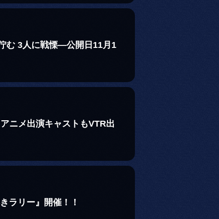
む 3人に戦慄―公開日11月1
！アニメ出演キャストもVTR出
解きラリー』開催！！