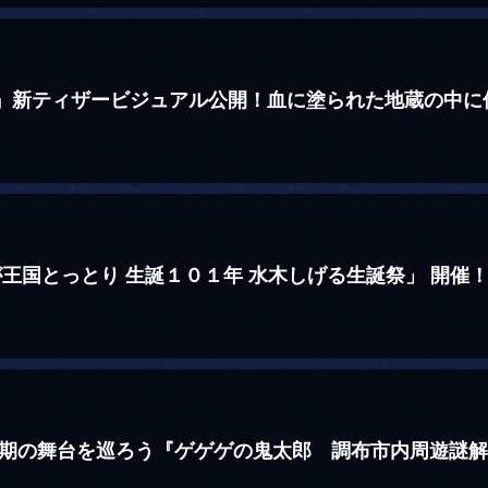
』新ティザービジュアル公開！血に塗られた地蔵の中に佇
が王国とっとり 生誕１０１年 水木しげる生誕祭」 開催
6期の舞台を巡ろう『ゲゲゲの鬼太郎 調布市内周遊謎