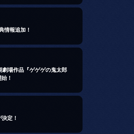
特典情報追加！
5期劇場作品『ゲゲゲの鬼太郎
開始！
が決定！