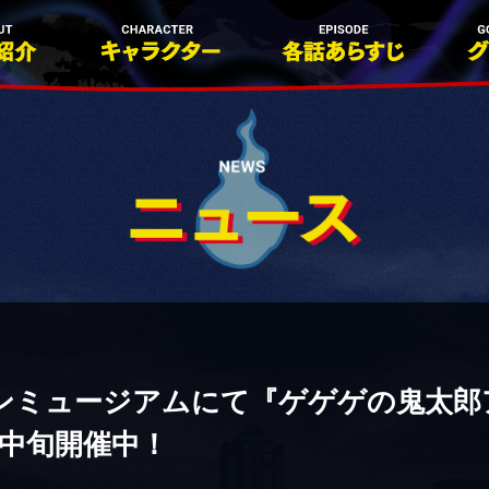
ンミュージアムにて『ゲゲゲの鬼太郎ア
月中旬開催中！