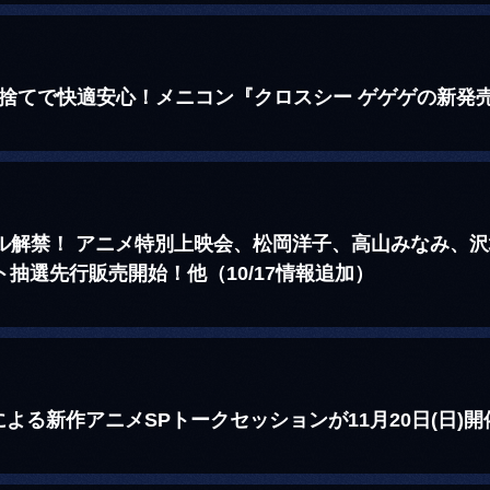
い捨てで快適安心！メニコン『クロスシー ゲゲゲの新発
アル解禁！ アニメ特別上映会、松岡洋子、高山みなみ、
ット抽選先行販売開始！他（10/17情報追加）
よる新作アニメSPトークセッションが11月20日(日)開