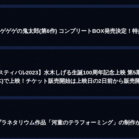
ゲゲゲの鬼太郎(第6作) コンプリートBOX発売決定！
ティバル2023】水木しげる生誕100周年記念上映 第
/2(木)で上映！チケット販売開始は上映日の2日前から販売
プラネタリウム作品「河童のテラフォーミング」の制作