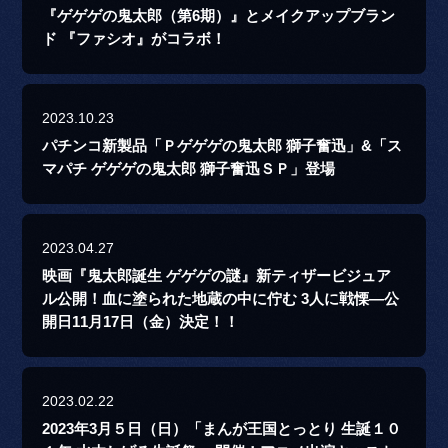
『ゲゲゲの鬼太郎（第6期）』とメイクアップブラン
ド 『ファシオ』がコラボ！
2023.10.23
パチンコ新製品「Ｐゲゲゲの鬼太郎 獅子奮迅」&「ス
マパチ ゲゲゲの鬼太郎 獅子奮迅ＳＰ」登場
2023.04.27
映画『鬼太郎誕生 ゲゲゲの謎』新ティザービジュア
ル公開！血に塗られた地蔵の中に佇む 3人に戦慄―公
開日11月17日（金）決定！！
2023.02.22
2023年3月５日（日）「まんが王国とっとり 生誕１０