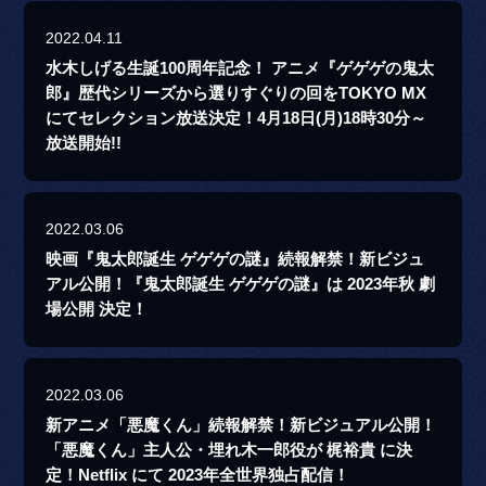
2022.04.11
水木しげる生誕100周年記念！ アニメ『ゲゲゲの鬼太
郎』歴代シリーズから選りすぐりの回をTOKYO MX
にてセレクション放送決定！4月18日(月)18時30分～
放送開始!!
2022.03.06
映画『鬼太郎誕生 ゲゲゲの謎』続報解禁！新ビジュ
アル公開！『鬼太郎誕生 ゲゲゲの謎』は 2023年秋 劇
場公開 決定！
2022.03.06
新アニメ「悪魔くん」続報解禁！新ビジュアル公開！
「悪魔くん」主人公・埋れ木一郎役が 梶裕貴 に決
定！Netflix にて 2023年全世界独占配信！