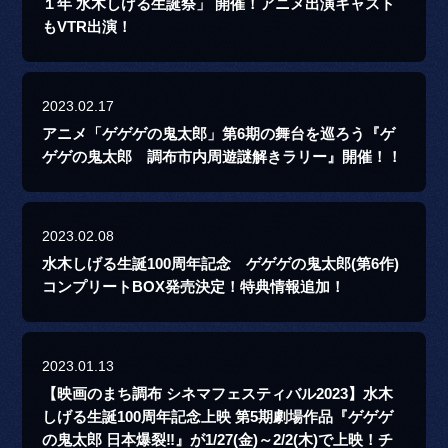
１年 水木しげる生誕祭」 開催！アニメ出演キャスト
もVTR出演！
2023.02.17
アニメ「ゲゲゲの鬼太郎」第6期の舞台を巡ろう『ゲ
ゲゲの鬼太郎 調布市内周遊謎解きラリー』開催！！
2023.02.08
水木しげる生誕100周年記念 ゲゲゲの鬼太郎(第6作)
コンプリートBOX発売決定！特典情報追加！
2023.01.13
【映画のまち調布 シネマフェスティバル2023】水木
しげる生誕100周年記念上映 第5期劇場作品『ゲゲゲ
の鬼太郎 日本爆裂‼』が1/27(金)～2/2(木)で上映！チ