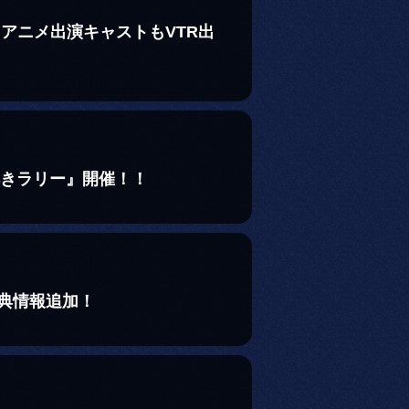
！アニメ出演キャストもVTR出
解きラリー』開催！！
特典情報追加！