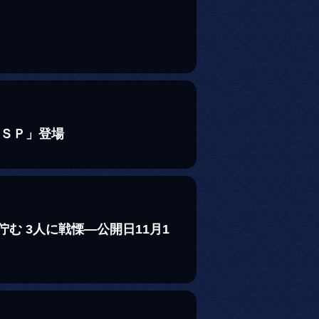
迅ＳＰ」登場
む 3人に戦慄―公開日11月1