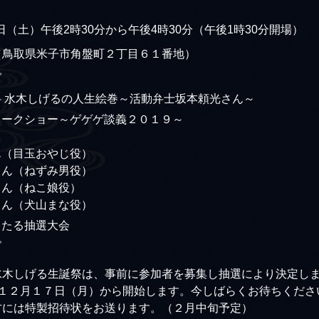
9日（土）午後2時30分から午後4時30分（午後1時30分開場）
（鳥取県米子市角盤町２丁目６１番地）
グ
 水木しげるの人生絵巻～活動弁士坂本頼光さん～
トークショー～ゲゲゲ談義２０１９～
ん（目玉おやじ役）
さん（ねずみ男役）
さん（ねこ娘役）
さん（犬山まな役）
当たる抽選大会
グ
水木しげる生誕祭は、事前に参加者を募集し抽選により決定し
、１２月１７日（月）から開始します。今しばらくお待ちくださ
方には特製招待状をお送ります。（２月中旬予定）