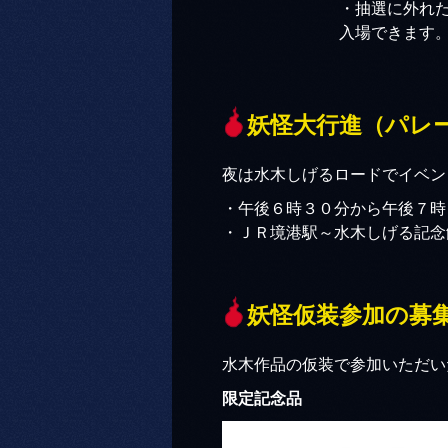
・抽選に外れ
入場できます
妖怪大行進（パレー
夜は水木しげるロードでイベン
・午後６時３０分から午後７時
・ＪＲ境港駅～水木しげる記念
妖怪仮装参加の募
水木作品の仮装で参加いただい
限定記念品