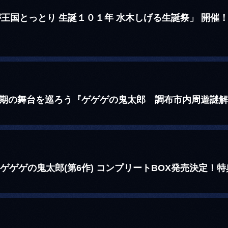
が王国とっとり 生誕１０１年 水木しげる生誕祭」 開催
6期の舞台を巡ろう『ゲゲゲの鬼太郎 調布市内周遊謎
ゲゲゲの鬼太郎(第6作) コンプリートBOX発売決定！