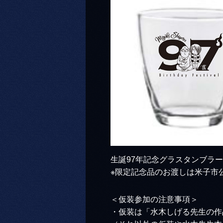
生誕97年記念グラスタンブラー
※限定記念品のお渡しは米子市
＜仮装参加の注意事項＞
・仮装は「水木しげる先生の作