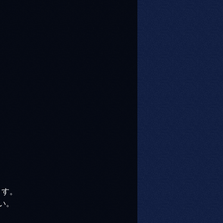
ます。
い。