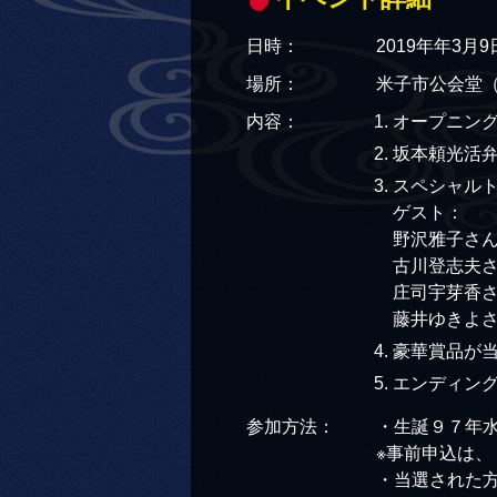
日時：
2019年年3月
場所：
米子市公会堂
内容：
オープニン
坂本頼光活弁
スペシャル
ゲスト：
野沢雅子さ
古川登志夫
庄司宇芽香
藤井ゆきよ
豪華賞品が
エンディン
参加方法：
・生誕９７年
※事前申込は
・当選された