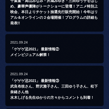
千葉繁・高山みなみ・沢城みゆき・三田ゆう子をはじ
め、豪華声優陣がトークショーに登壇！アニメ特別上
映会、本日よりチケット抽選先行販売開始！今年はリ
アル＆オンラインの２会場開催！プログラムの詳細も
発表!!
2021.09.24
「ゲゲゲ忌2021」 最新情報②
メインビジュアル解禁！
2021.09.24
「ゲゲゲ忌2021」 最新情報③
武良布枝さん、野沢雅子さん、三田ゆう子さん、松下
奈緒さん他
水木しげる先生ゆかりの方々からコメントも到着！