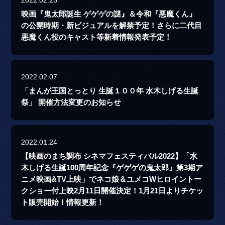
2022.02.25
映画『鬼太郎誕生 ゲゲゲの謎』＆令和『悪魔くん』
の公開時期・新ビジュアルを解禁予定！さらに二代目
悪魔くん役のキャスト等新着情報発表予定！
2022.02.07
「まんが王国とっとり 生誕１００年 水木しげる生誕
祭」 開催方法変更のお知らせ
2022.01.24
【映画のまち調布 シネマフェスティバル2022】「水
木しげる生誕100周年記念『ゲゲゲの鬼太郎』第3期ア
ニメ映画&TV上映」でネコ娘＆ユメコWヒロイントー
クショー付上映2月11日開催決定！1月21日よりチケッ
ト販売開始！情報更新！