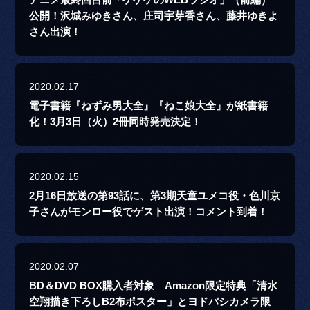
アニメ最終回目前「ゲゲゲのWEBラジオ」（前編）
公開！沢城みゆきさん、庄司宇芽香さん、藤井ゆきよ
さん出演！
2020.02.17
電子書籍『ねずみ男大全』『ねこ娘大全』が紙書籍
化！3月3日（火）2冊同時発売決定！
2020.02.15
2月16日放送の第93話に、第3期天童ユメコ役・色川京
子さんがモンロー役でゲスト出演！コメント到着！
2020.02.07
BD＆DVD BOX購入者対象 Amazon限定特典「清水
空翔描き下ろしB2布ポスター」とヨドバシカメラ限