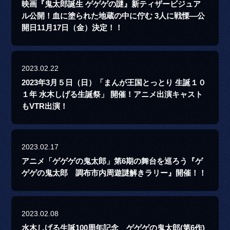
映画『鬼太郎誕生 ゲゲゲの謎』新ティザービジュア
ル公開！血に塗られた地蔵の中に佇む 3人に戦慄―公
開日11月17日（金）決定！！
2023.02.22
2023年3月５日（日）「まんが王国とっとり 生誕１０
１年 水木しげる生誕祭」 開催！アニメ出演キャスト
もVTR出演！
2023.02.17
アニメ「ゲゲゲの鬼太郎」第6期の舞台を巡ろう『ゲ
ゲゲの鬼太郎 調布市内周遊謎解きラリー』開催！！
2023.02.08
水木しげる生誕100周年記念 ゲゲゲの鬼太郎(第6作)