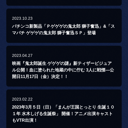
2023.10.23
パチンコ新製品「Ｐゲゲゲの鬼太郎 獅子奮迅」&「ス
マパチ ゲゲゲの鬼太郎 獅子奮迅ＳＰ」登場
2023.04.27
映画『鬼太郎誕生 ゲゲゲの謎』新ティザービジュア
ル公開！血に塗られた地蔵の中に佇む 3人に戦慄―公
開日11月17日（金）決定！！
2023.02.22
2023年3月５日（日）「まんが王国とっとり 生誕１０
１年 水木しげる生誕祭」 開催！アニメ出演キャスト
もVTR出演！