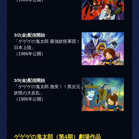
3/2(金)配信開始
「ゲゲゲの鬼太郎 最強妖怪軍団！
日本上陸」
（1986年公開）
3/9(金)配信開始
「ゲゲゲの鬼太郎 激突！！異次元
妖怪の大反乱」
（1986年公開）
ゲゲゲの鬼太郎（第4期）劇場作品