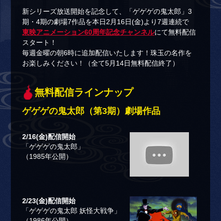
新シリーズ放送開始を記念して、「ゲゲゲの鬼太郎」3
期・4期の劇場7作品を本日2月16日(金)より7週連続で
東映アニメーション60周年記念チャンネル
にて無料配信
スタート！
毎週金曜の朝6時に追加配信いたします！珠玉の名作を
お楽しみください！（全て5月14日無料配信終了）
無料配信ラインナップ
ゲゲゲの鬼太郎（第3期）劇場作品
2/16(金)配信開始
「ゲゲゲの鬼太郎」
（1985年公開）
2/23(金)配信開始
「ゲゲゲの鬼太郎 妖怪大戦争」
（1986年公開）