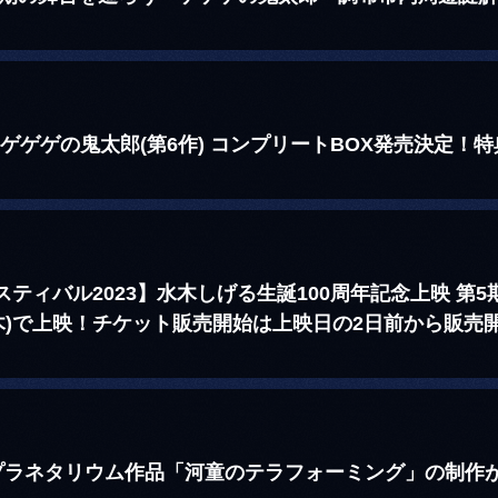
ゲゲゲの鬼太郎(第6作) コンプリートBOX発売決定！
ティバル2023】水木しげる生誕100周年記念上映 第
/2(木)で上映！チケット販売開始は上映日の2日前から販売
プラネタリウム作品「河童のテラフォーミング」の制作