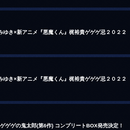
城みゆき×新アニメ『悪魔くん』梶裕貴ゲゲゲ忌２０２２
！
城みゆき×新アニメ『悪魔くん』梶裕貴ゲゲゲ忌２０２２
！
ゲゲゲの鬼太郎(第6作) コンプリートBOX発売決定！