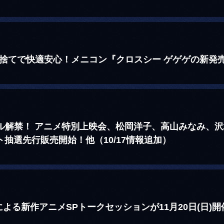
い捨てで快適安心！メニコン『クロスシー ゲゲゲの新発
アル解禁！ アニメ特別上映会、松岡洋子、高山みなみ、
ット抽選先行販売開始！他（10/17情報追加）
よる新作アニメSPトークセッションが11月20日(日)開