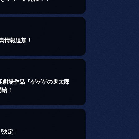
特典情報追加！
5期劇場作品『ゲゲゲの鬼太郎
開始！
が決定！