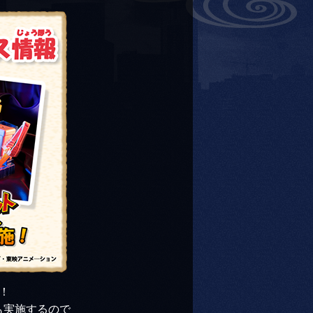
！
も実施するので