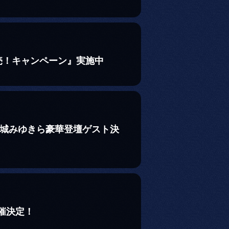
売！キャンペーン』実施中
沢城みゆきら豪華登壇ゲスト決
催決定！