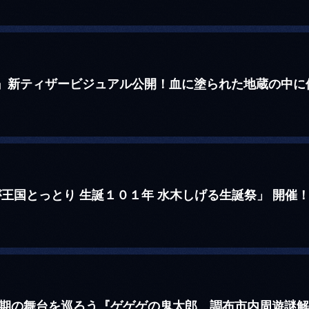
』新ティザービジュアル公開！血に塗られた地蔵の中に佇
が王国とっとり 生誕１０１年 水木しげる生誕祭」 開催
6期の舞台を巡ろう『ゲゲゲの鬼太郎 調布市内周遊謎