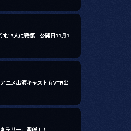
む 3人に戦慄―公開日11月1
！アニメ出演キャストもVTR出
解きラリー』開催！！