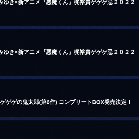
城みゆき×新アニメ『悪魔くん』梶裕貴ゲゲゲ忌２０２２
！
城みゆき×新アニメ『悪魔くん』梶裕貴ゲゲゲ忌２０２２
！
ゲゲゲの鬼太郎(第6作) コンプリートBOX発売決定！