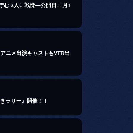
む 3人に戦慄―公開日11月1
！アニメ出演キャストもVTR出
解きラリー』開催！！