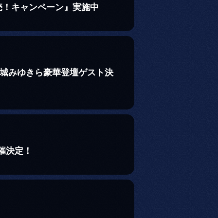
売！キャンペーン』実施中
沢城みゆきら豪華登壇ゲスト決
催決定！