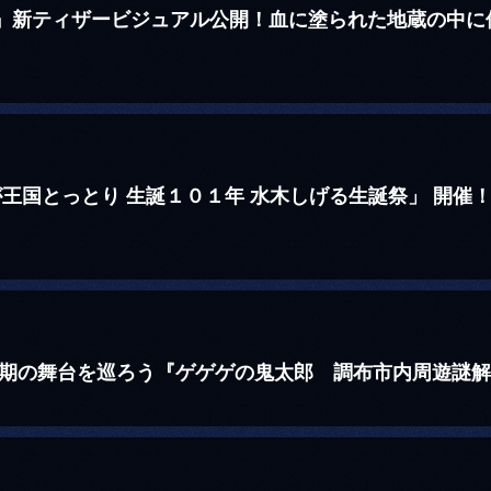
』新ティザービジュアル公開！血に塗られた地蔵の中に佇
が王国とっとり 生誕１０１年 水木しげる生誕祭」 開催
6期の舞台を巡ろう『ゲゲゲの鬼太郎 調布市内周遊謎