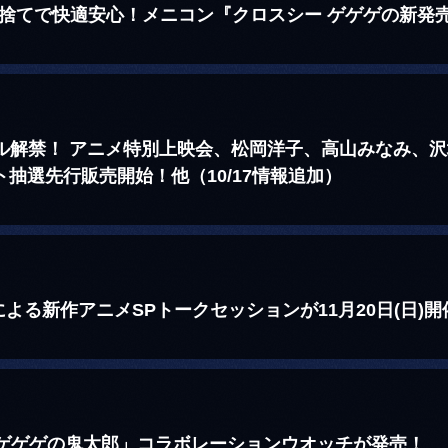
い捨てで快適安心！メニコン『クロスシー ゲゲゲの新発
アル解禁！ アニメ特別上映会、松岡洋子、高山みなみ、
ット抽選先行販売開始！他（10/17情報追加）
よる新作アニメSPトークセッションが11月20日(日)開
 ゲゲゲの鬼太郎」コラボレーションウオッチが発売！