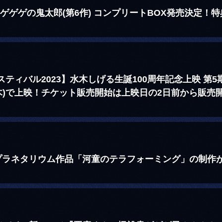
ゲゲゲの鬼太郎(第6作) コンプリートBOX発売決定！
ティバル2023】水木しげる生誕100周年記念上映 第
/2(木)で上映！チケット販売開始は上映日の2日前から販売
プラネタリウム作品「河童のテラフォーミング」の制作