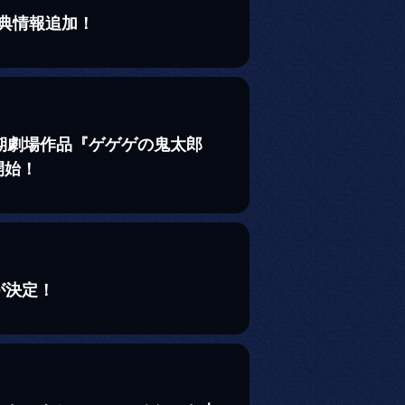
特典情報追加！
5期劇場作品『ゲゲゲの鬼太郎
開始！
が決定！