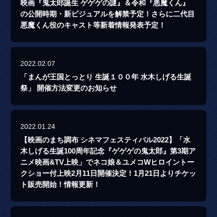
映画『鬼太郎誕生 ゲゲゲの謎』＆令和『悪魔くん』
の公開時期・新ビジュアルを解禁予定！さらに二代目
悪魔くん役のキャスト等新着情報発表予定！
2022.02.07
「まんが王国とっとり 生誕１００年 水木しげる生誕
祭」 開催方法変更のお知らせ
2022.01.24
【映画のまち調布 シネマフェスティバル2022】「水
木しげる生誕100周年記念『ゲゲゲの鬼太郎』第3期ア
ニメ映画&TV上映」でネコ娘＆ユメコWヒロイントー
クショー付上映2月11日開催決定！1月21日よりチケッ
ト販売開始！情報更新！