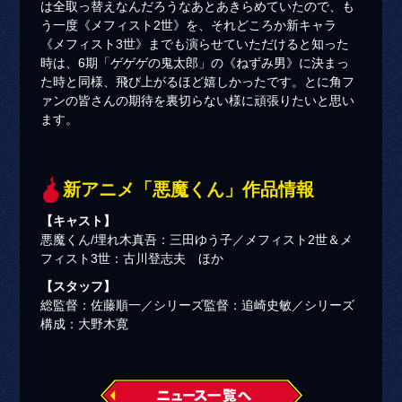
は全取っ替えなんだろうなあとあきらめていたので、も
う一度《メフィスト2世》を、それどころか新キャラ
《メフィスト3世》までも演らせていただけると知った
時は、6期「ゲゲゲの鬼太郎」の《ねずみ男》に決まっ
た時と同様、飛び上がるほど嬉しかったです。とに角フ
ァンの皆さんの期待を裏切らない様に頑張りたいと思い
ます。
新アニメ「悪魔くん」作品情報
【キャスト】
悪魔くん/埋れ木真吾：三田ゆう子／メフィスト2世＆メ
フィスト3世：古川登志夫 ほか
【スタッフ】
総監督：佐藤順一／シリーズ監督：追崎史敏／シリーズ
構成：大野木寛