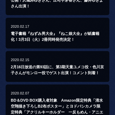
公開！沢城みゆきさん、庄司宇芽香さん、藤井ゆきよ
さん出演！
2020.02.17
電子書籍『ねずみ男大全』『ねこ娘大全』が紙書籍
化！3月3日（火）2冊同時発売決定！
2020.02.15
2月16日放送の第93話に、第3期天童ユメコ役・色川京
子さんがモンロー役でゲスト出演！コメント到着！
2020.02.07
BD＆DVD BOX購入者対象 Amazon限定特典「清水
空翔描き下ろしB2布ポスター」とヨドバシカメラ限
定特典「アクリルキーホルダー 一反もめん・アニエ