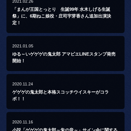
2021.02.26
「まんが王国とっとり 生誕99年 水木しげる生誕
祭」に、6期ねこ娘役・庄司宇芽香さん追加出演決
定！
2021.01.05
ゆる～いゲゲゲの鬼太郎 アマビエLINEスタンプ発売
開始！
2020.11.24
ゲゲゲの鬼太郎と本格スコッチウイスキーがコラ
ボ！！
2020.11.16
小説「ゲゲゲの鬼太郎～朱の音～」サイン会に関する