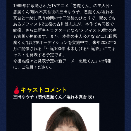
1989年に放送されたTVアニメ「悪魔くん」の主人公・
悪魔くん/埋れ木真吾役の三田ゆう子、悪魔くん/埋れ木
真吾と一緒に戦う仲間の十二使徒のひとりで、親友でも
あるメフィスト2世役の古川登志夫が、本作でも同役で
続投、さらに新キャラクターとなる“メフィスト3世”の声
も古川が務めます。また、本作の主人公となる“二代目悪
魔くん”は現在オーディションを実施中で、来年2022年3
月に開催される「生誕100年 水木しげる生誕祭」にてキ
ャストを発表する予定です。
今後も続々と発表予定の新アニメ「悪魔くん」の情報
に、ご注目ください。
キャストコメント
三田ゆう子（初代悪魔くん／埋れ木真吾 役）