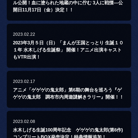
ル公開！血に塗られた地蔵の中に佇む 3人に戦慄―公
開日11月17日（金）決定！！
2023.02.22
2023年3月５日（日）「まんが王国とっとり 生誕１０
１年 水木しげる生誕祭」 開催！アニメ出演キャスト
もVTR出演！
2023.02.17
アニメ「ゲゲゲの鬼太郎」第6期の舞台を巡ろう『ゲ
ゲゲの鬼太郎 調布市内周遊謎解きラリー』開催！！
2023.02.08
水木しげる生誕100周年記念 ゲゲゲの鬼太郎(第6作)
コンプリートBOX発売決定！特典情報追加！