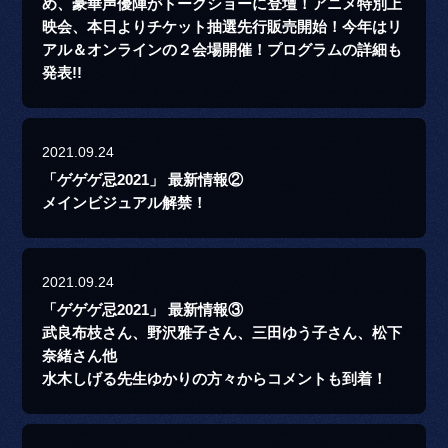
め、豪華声優陣がトークショーに登壇！アニメ特別上
映会、本日よりチケット抽選先行販売開始！今年はリ
アル＆オンラインの２会場開催！プログラムの詳細も
発表!!
2021.09.24
「ゲゲゲ忌2021」 最新情報②
メインビジュアル解禁！
2021.09.24
「ゲゲゲ忌2021」 最新情報③
武良布枝さん、野沢雅子さん、三田ゆう子さん、松下
奈緒さん他
水木しげる先生ゆかりの方々からコメントも到着！