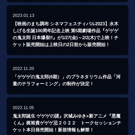
2023.01.13
【映画のまち調布 シネマフェスティバル2023】水木
しげる生誕100周年記念上映 第5期劇場作品『ゲゲゲ
の鬼太郎 日本爆裂‼』が1/27(金)～2/2(木)で上映！チ
ケット販売開始は上映日の2日前から販売開始！
2022.11.20
「ゲゲゲの鬼太郎(6期）」のプラネタリウム作品「河
童のテラフォーミング」の制作が決定！
2022.11.05
鬼太郎誕生 ゲゲゲの謎』沢城みゆき×新アニメ『悪魔
くん』梶裕貴ゲゲゲ忌２０２２ トークセッションチ
ケット本日発売開始！新規情報も解禁！