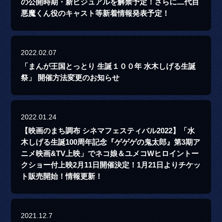
の公開時期・新ビジュアルを解禁予定！さらに二代目
悪魔くん役のキャスト等新着情報発表予定！
2022.02.07
「まんが王国とっとり 生誕１００年 水木しげる生誕
祭」 開催方法変更のお知らせ
2022.01.24
【映画のまち調布 シネマフェスティバル2022】「水
木しげる生誕100周年記念『ゲゲゲの鬼太郎』第3期ア
ニメ映画&TV上映」でネコ娘＆ユメコWヒロイントー
クショー付上映2月11日開催決定！1月21日よりチケッ
ト販売開始！情報更新！
2021.12.7