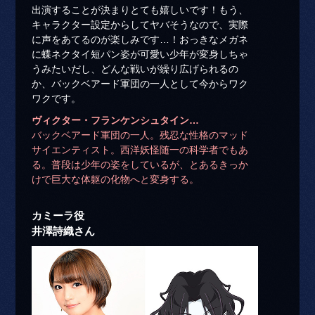
出演することが決まりとても嬉しいです！もう、
キャラクター設定からしてヤバそうなので、実際
に声をあてるのが楽しみです…！おっきなメガネ
に蝶ネクタイ短パン姿が可愛い少年が変身しちゃ
うみたいだし、どんな戦いが繰り広げられるの
か、バックベアード軍団の一人として今からワク
ワクです。
ヴィクター・フランケンシュタイン…
バックベアード軍団の一人。残忍な性格のマッド
サイエンティスト。西洋妖怪随一の科学者でもあ
る。普段は少年の姿をしているが、とあるきっか
けで巨大な体躯の化物へと変身する。
カミーラ役
井澤詩織さん