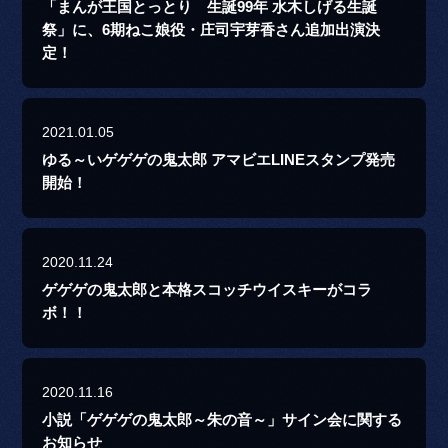
「まんが王国とっとり 生誕99年 水木しげる生誕
祭」に、6期ねこ娘役・庄司宇芽香さん追加出演決
定！
2021.01.05
ゆる～いゲゲゲの鬼太郎 アマビエLINEスタンプ発売
開始！
2020.11.24
ゲゲゲの鬼太郎と本格スコッチウイスキーがコラ
ボ！！
2020.11.16
小説「ゲゲゲの鬼太郎～朱の音～」サイン会に関する
お知らせ