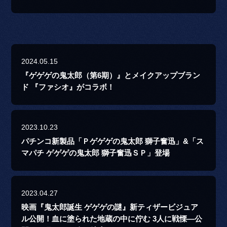
2024.05.15
『ゲゲゲの鬼太郎（第6期）』とメイクアップブラン
ド 『ファシオ』がコラボ！
2023.10.23
パチンコ新製品「Ｐゲゲゲの鬼太郎 獅子奮迅」&「ス
マパチ ゲゲゲの鬼太郎 獅子奮迅ＳＰ」登場
2023.04.27
映画『鬼太郎誕生 ゲゲゲの謎』新ティザービジュア
ル公開！血に塗られた地蔵の中に佇む 3人に戦慄―公