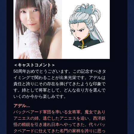
＜キャストコメント＞
50周年おめでとうございます。この記念すべきタ
イミングで関わることが出来光栄です。アデルは
責任と誇りにその存在を捧げてきたような印象で
す。姉として将軍として、どんな在り方を選んで
いくのか今から楽しみです。
アデル…
バックベアード軍団を率いる女将軍。魔女であり
アニエスの姉。逃亡したアニエスを追い、西洋妖
怪の精鋭を引き連れ日本へやってきた。代々バッ
クベアードに仕えてきた名門の家柄を誇りに思っ