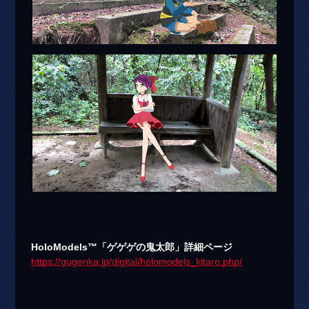
HoloModels™「ゲゲゲの鬼太郎」詳細ページ
https://gugenka.jp/digital/holomodels_kitaro.php/