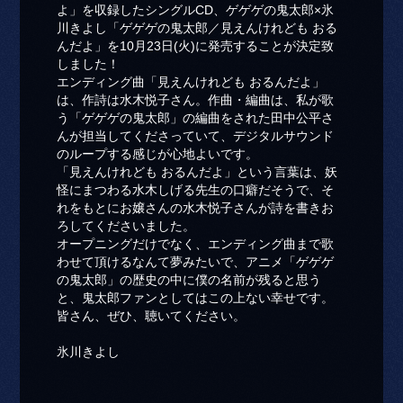
よ」を収録したシングルCD、ゲゲゲの鬼太郎×氷
川きよし「ゲゲゲの鬼太郎／見えんけれども おる
んだよ」を10月23日(火)に発売することが決定致
しました！
エンディング曲「見えんけれども おるんだよ」
は、作詩は水木悦子さん。作曲・編曲は、私が歌
う「ゲゲゲの鬼太郎」の編曲をされた田中公平さ
んが担当してくださっていて、デジタルサウンド
のループする感じが心地よいです。
「見えんけれども おるんだよ」という言葉は、妖
怪にまつわる水木しげる先生の口癖だそうで、そ
れをもとにお嬢さんの水木悦子さんが詩を書きお
ろしてくださいました。
オープニングだけでなく、エンディング曲まで歌
わせて頂けるなんて夢みたいで、アニメ「ゲゲゲ
の鬼太郎」の歴史の中に僕の名前が残ると思う
と、鬼太郎ファンとしてはこの上ない幸せです。
皆さん、ぜひ、聴いてください。
氷川きよし