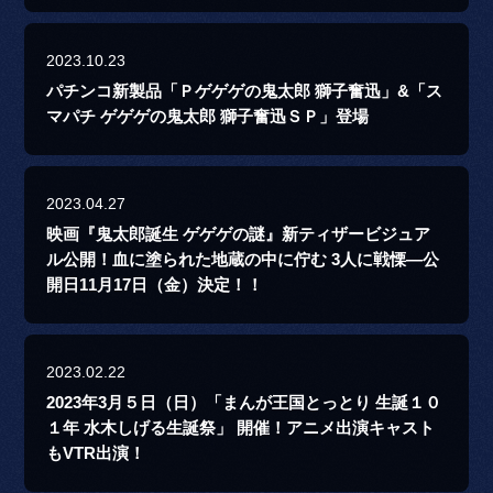
2023.10.23
パチンコ新製品「Ｐゲゲゲの鬼太郎 獅子奮迅」&「ス
マパチ ゲゲゲの鬼太郎 獅子奮迅ＳＰ」登場
2023.04.27
映画『鬼太郎誕生 ゲゲゲの謎』新ティザービジュア
ル公開！血に塗られた地蔵の中に佇む 3人に戦慄―公
開日11月17日（金）決定！！
2023.02.22
2023年3月５日（日）「まんが王国とっとり 生誕１０
１年 水木しげる生誕祭」 開催！アニメ出演キャスト
もVTR出演！