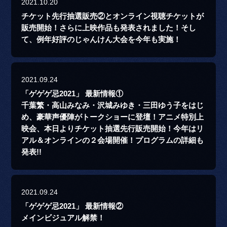
2021.10.20
チケット先行抽選販売②とオンライン視聴チケットが
販売開始！さらに上映作品も発表されました！そし
て、例年好評のじゃんけん大会を今年も実施！
2021.09.24
「ゲゲゲ忌2021」 最新情報①
千葉繁・高山みなみ・沢城みゆき・三田ゆう子をはじ
め、豪華声優陣がトークショーに登壇！アニメ特別上
映会、本日よりチケット抽選先行販売開始！今年はリ
アル＆オンラインの２会場開催！プログラムの詳細も
発表!!
2021.09.24
「ゲゲゲ忌2021」 最新情報②
メインビジュアル解禁！