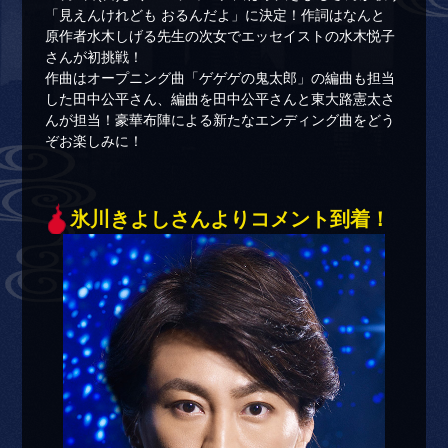
「見えんけれども おるんだよ」に決定！作詞はなんと
原作者水木しげる先生の次女でエッセイストの水木悦子
さんが初挑戦！
作曲はオープニング曲「ゲゲゲの鬼太郎」の編曲も担当
した田中公平さん、編曲を田中公平さんと東大路憲太さ
んが担当！豪華布陣による新たなエンディング曲をどう
ぞお楽しみに！
氷川きよしさんよりコメント到着！