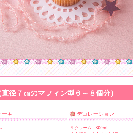
（直径７㎝のマフィン型６～８個分）
ケーキ
デコレーション
個
生クリーム 300ml