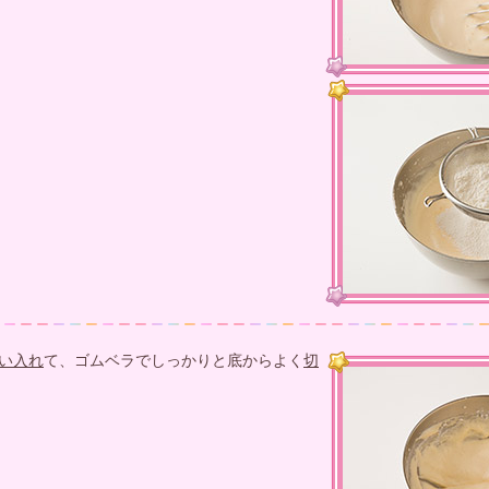
い入れ
て、ゴムベラでしっかりと底からよく
切