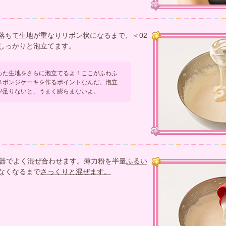
落ちて生地が重なりリボン状になるまで、＜02
しっかりと泡立てます。
った生地をさらに泡立てるよ！ここがふわふ
スポンジケーキを作るポイントなんだ。泡立
が足りないと、うまく膨らまないよ。
て器でよく混ぜ合わせます。薄力粉を半量
ふるい
なくなるまで
さっくりと混ぜます。