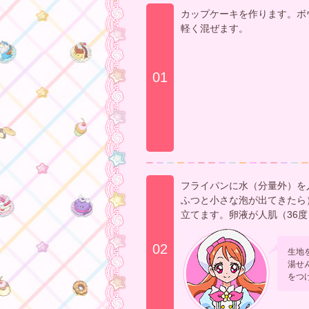
カップケーキを作ります。ボ
軽く混ぜます。
01
フライパンに水（分量外）を
ふつと小さな泡が出てきたら
立てます。卵液が人肌（36
02
生地
湯せ
をつ