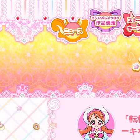
「転
ーキ