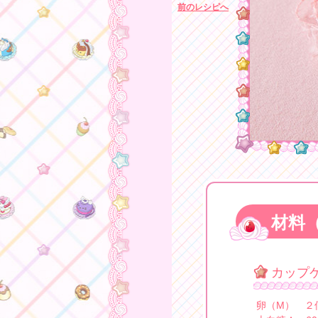
前のレシピへ
材料
カップ
卵（M） ２