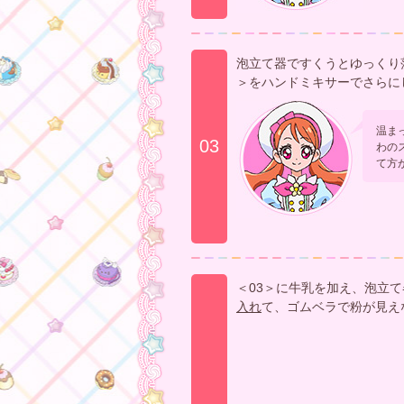
泡立て器ですくうとゆっくり
＞をハンドミキサーでさらに
温ま
03
わの
て方
＜03＞に牛乳を加え、泡立
入れ
て、ゴムベラで粉が見え