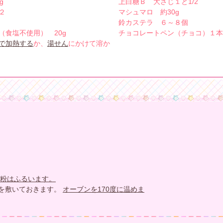
g
上白糖Ｂ 大さじ１と1/2
２
マシュマロ 約30g
鈴カステラ ６～８個
（食塩不使用） 20g
チョコレートペン（チョコ）１本
で加熱する
か、
湯せん
にかけて溶か
粉はふるいます。
を敷いておきます。
オーブンを170度に温めま