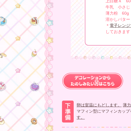
上白糖Ａ 60
牛乳 小さじ
薄力粉 60g
溶かしバター
＊
電子レンジ
しておきます
卵は室温にもどします。
薄力
マフィン型にマフィンカップ
す。