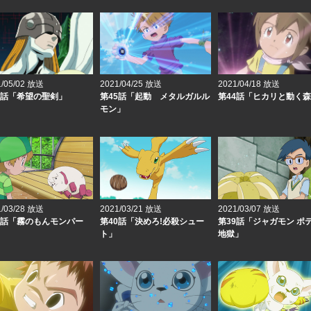
1/05/02 放送
2021/04/25 放送
2021/04/18 放送
6話「希望の聖剣」
第45話「起動 メタルガルル
第44話「ヒカリと動く
モン」
1/03/28 放送
2021/03/21 放送
2021/03/07 放送
1話「霧のもんモンパー
第40話「決めろ!必殺シュー
第39話「ジャガモン ポ
ト」
地獄」