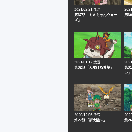
2021/02/21 放送
202
第37話「ミミちゃんウォー
第3
ズ」
2021/01/17 放送
202
第32話「天駆ける希望」
第3
ン」
2020/12/06 放送
202
第27話「新大陸へ」
第2