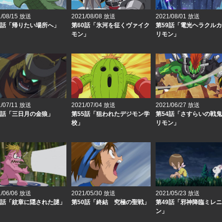
1/08/15 放送
2021/08/08 放送
2021/08/01 放送
1話「帰りたい場所へ」
第60話「氷河を征くヴァイク
第59話「電光ヘラクル
モン」
リモン」
1/07/11 放送
2021/07/04 放送
2021/06/27 放送
6話「三日月の金狼」
第55話「狙われたデジモン学
第54話「さすらいの戦
校」
リモン」
1/06/06 放送
2021/05/30 放送
2021/05/23 放送
1話「紋章に隠された謎」
第50話「終結 究極の聖戦」
第49話「邪神降臨ミレ
ン」