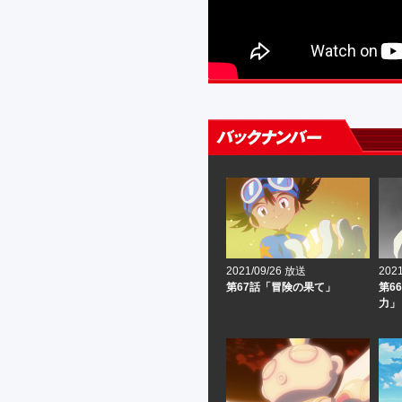
2021/09/26 放送
202
第67話「冒険の果て」
第6
力」