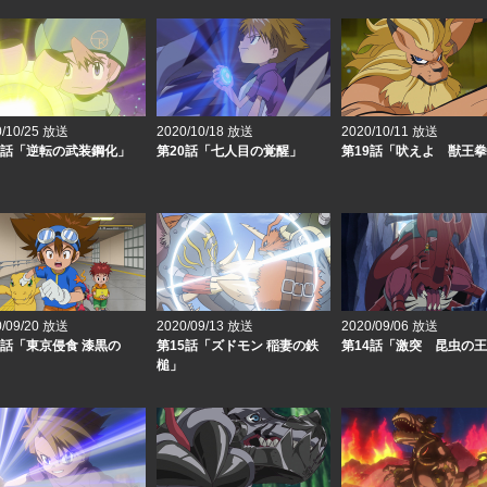
0/10/25 放送
2020/10/18 放送
2020/10/11 放送
1話「逆転の武装鋼化」
第20話「七人目の覚醒」
第19話「吠えよ 獣王
0/09/20 放送
2020/09/13 放送
2020/09/06 放送
6話「東京侵食 漆黒の
第15話「ズドモン 稲妻の鉄
第14話「激突 昆虫の
槌」