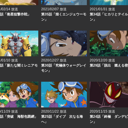
1/02/14 放送
2021/02/07 放送
2021/01/31 放送
6話「衛星狙撃作戦」
第35話「煌くエンジェウーモ
第34話「ヒカリとテイ
ン」
ン」
1/01/10 放送
2020/12/27 放送
2020/12/20 放送
1話「新たな闇ミレニアモ
第30話「究極体ウォーグレイ
第29話「脱出 燃える
モン」
0/11/29 放送
2020/11/22 放送
2020/11/15 放送
6話「突破 海獣包囲網」
第25話「ダイブ 次なる海
第24話「終極 ダンデ
へ」
ン」