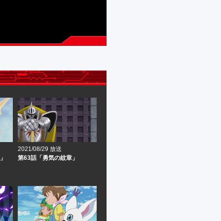
2021/08/29 放送
意」
第63話「勇気の紋章」