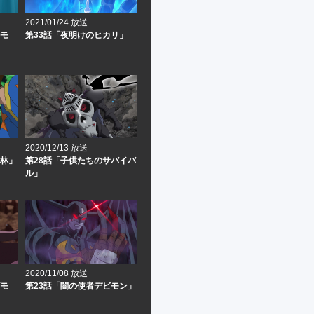
2021/01/24 放送
ルモ
第33話「夜明けのヒカリ」
2020/12/13 放送
密林」
第28話「子供たちのサバイバ
ル」
2020/11/08 放送
ビモ
第23話「闇の使者デビモン」