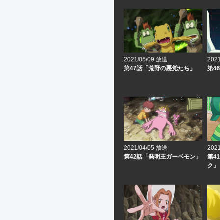
2021/05/09 放送
202
第47話「荒野の悪党たち」
第4
2021/04/05 放送
202
第42話「発明王ガーベモン」
第4
ク」