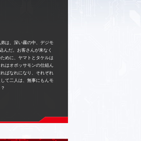
兄弟は、深い霧の中、デジモ
い込んだ。お客さんが来なく
のために、ヤマトとタケルは
それはオポッサモンの仕組ん
離ればなれになり、それぞれ
たして二人は、無事にもんモ
！？