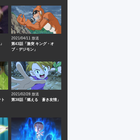
2021/04/11 放送
森」
第43話「激突 キング・オ
ブ・デジモン」
2021/02/28 放送
テト
第38話「燃える 蒼き友情」