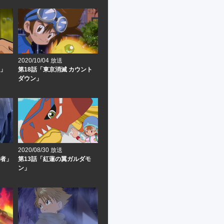
2020/10/04 放送
拳」
第18話「東京消滅 カウント
ダウン」
2020/08/30 放送
王者」
第13話「紅蓮の翼ガルダモ
ン」