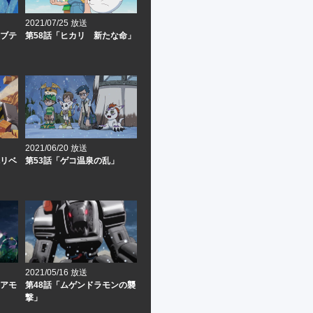
2021/07/25 放送
カブテ
第58話「ヒカリ 新たな命」
2021/06/20 放送
鬼リベ
第53話「ゲコ温泉の乱」
2021/05/16 放送
ニアモ
第48話「ムゲンドラモンの襲
撃」