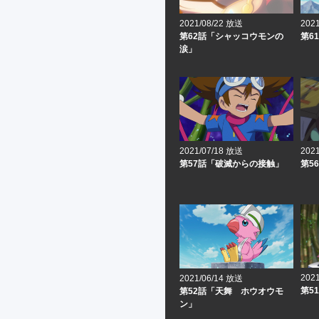
2021/08/22 放送
202
第62話「シャッコウモンの
第6
涙」
2021/07/18 放送
202
第57話「破滅からの接触」
第5
202
2021/06/14 放送
第5
第52話「天舞 ホウオウモ
ン」