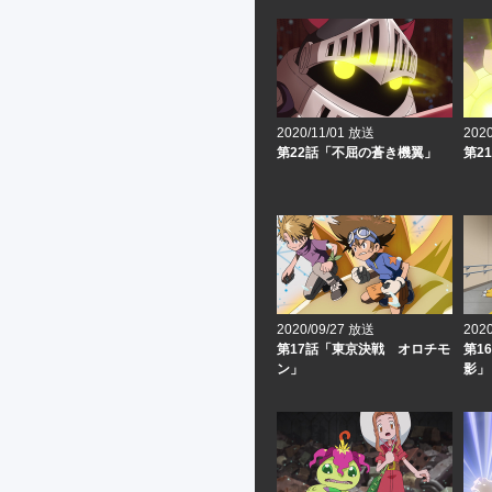
2020/11/01 放送
202
第22話「不屈の蒼き機翼」
第2
2020/09/27 放送
202
第17話「東京決戦 オロチモ
第1
ン」
影」