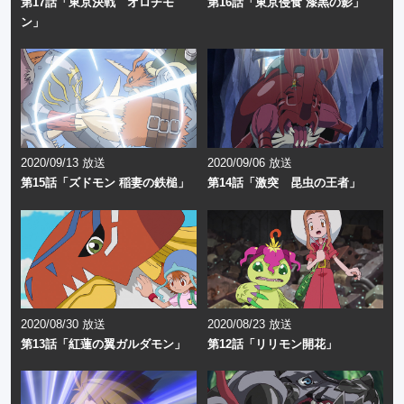
第17話「東京決戦 オロチモ
第16話「東京侵食 漆黒の影」
ン」
2020/09/13 放送
2020/09/06 放送
第15話「ズドモン 稲妻の鉄槌」
第14話「激突 昆虫の王者」
2020/08/30 放送
2020/08/23 放送
第13話「紅蓮の翼ガルダモン」
第12話「リリモン開花」