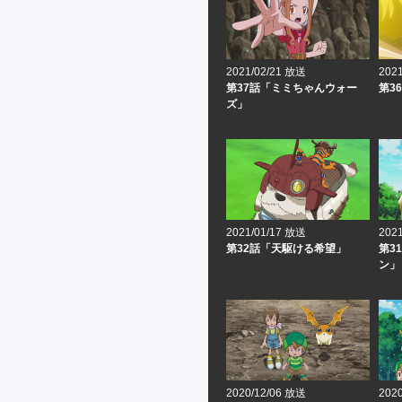
2021/02/21 放送
202
第37話「ミミちゃんウォー
第3
ズ」
2021/01/17 放送
202
第32話「天駆ける希望」
第3
ン」
2020/12/06 放送
202