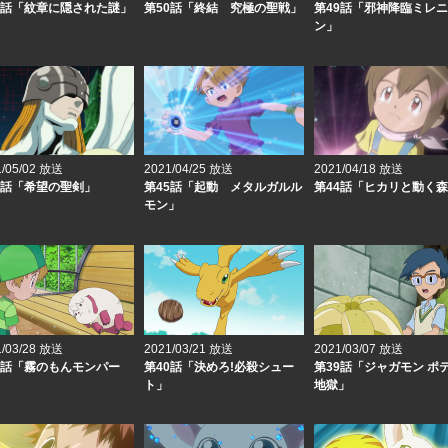
1話「紋章に隠された謎」
第50話「終結 究極の聖戦」
第49話「邪神降臨ミレ
ン」
1/05/02 放送
2021/04/25 放送
2021/04/18 放送
6話「希望の聖剣」
第45話「起動 メタルガルル
第44話「ヒカリと動く
モン」
1/03/28 放送
2021/03/21 放送
2021/03/07 放送
1話「霧のもんモンパー
第40話「決めろ!必殺シュー
第39話「ジャガモン ポ
ト」
地獄」