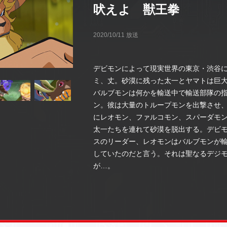
吠えよ 獣王拳
2020/10/11 放送
デビモンによって現実世界の東京・渋谷
ミ、丈。砂漠に残った太一とヤマトは巨
バルブモンは何かを輸送中で輸送部隊の
ン。彼は大量のトループモンを出撃させ
にレオモン、ファルコモン、スパーダモ
太一たちを連れて砂漠を脱出する。デビ
スのリーダー、レオモンはバルブモンが
していたのだと言う。それは聖なるデジ
が…。