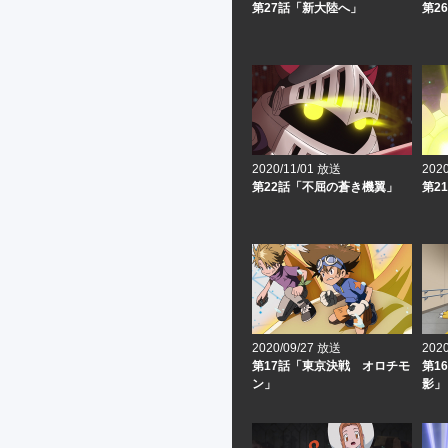
第27話「新大陸へ」
第2
2020/11/01 放送
202
第22話「不屈の蒼き機翼」
第2
2020/09/27 放送
202
第17話「東京決戦 オロチモ
第1
ン」
影」