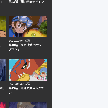
ビモ
第23話「闇の使者デビモン」
2020/10/04 放送
拳」
第18話「東京消滅 カウント
ダウン」
2020/08/30 放送
王者」
第13話「紅蓮の翼ガルダモ
ン」