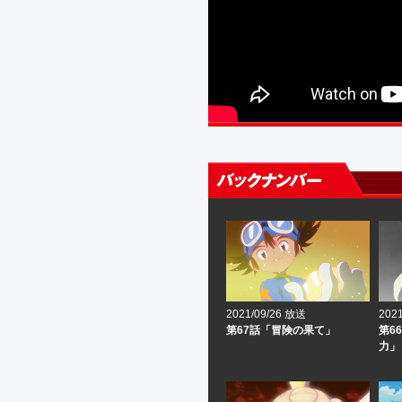
2021/09/26 放送
202
第67話「冒険の果て」
第6
力」