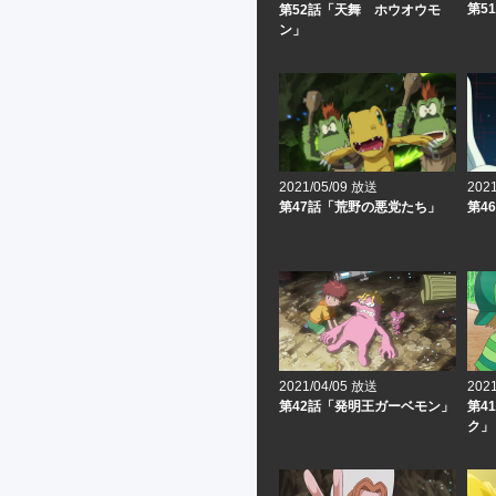
第5
第52話「天舞 ホウオウモ
ン」
2021/05/09 放送
202
第47話「荒野の悪党たち」
第4
2021/04/05 放送
202
第42話「発明王ガーベモン」
第4
ク」