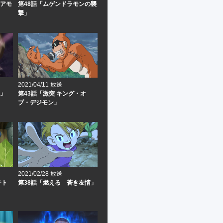
ニアモ
第48話「ムゲンドラモンの襲
撃」
2021/04/11 放送
森」
第43話「激突 キング・オ
ブ・デジモン」
2021/02/28 放送
テト
第38話「燃える 蒼き友情」