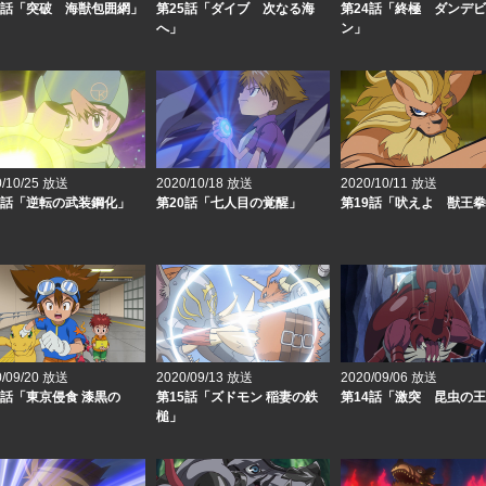
6話「突破 海獣包囲網」
第25話「ダイブ 次なる海
第24話「終極 ダンデ
へ」
ン」
0/10/25 放送
2020/10/18 放送
2020/10/11 放送
1話「逆転の武装鋼化」
第20話「七人目の覚醒」
第19話「吠えよ 獣王
0/09/20 放送
2020/09/13 放送
2020/09/06 放送
6話「東京侵食 漆黒の
第15話「ズドモン 稲妻の鉄
第14話「激突 昆虫の
槌」