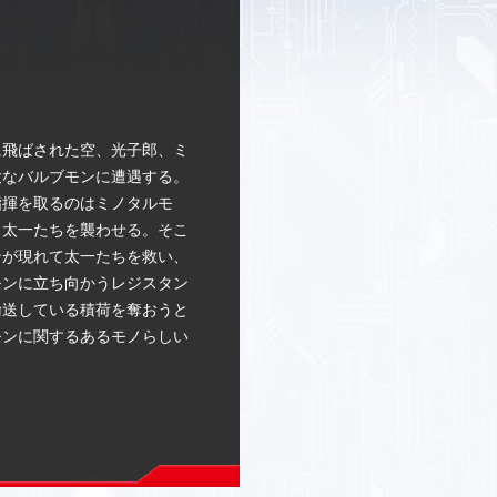
に飛ばされた空、光子郎、ミ
大なバルブモンに遭遇する。
指揮を取るのはミノタルモ
、太一たちを襲わせる。そこ
ンが現れて太一たちを救い、
モンに立ち向かうレジスタン
輸送している積荷を奪おうと
モンに関するあるモノらしい