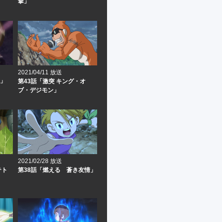
撃」
2021/04/11 放送
森」
第43話「激突 キング・オ
ブ・デジモン」
2021/02/28 放送
テト
第38話「燃える 蒼き友情」