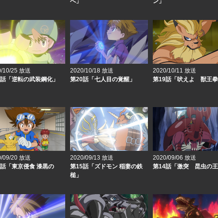
へ」
ン」
0/10/25 放送
2020/10/18 放送
2020/10/11 放送
1話「逆転の武装鋼化」
第20話「七人目の覚醒」
第19話「吠えよ 獣王
0/09/20 放送
2020/09/13 放送
2020/09/06 放送
6話「東京侵食 漆黒の
第15話「ズドモン 稲妻の鉄
第14話「激突 昆虫の
槌」