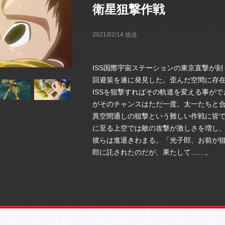
衛星狙撃作戦
2021/02/14 放送
ISS国際宇宙ステーションの東京直撃が
回避策を遂に発見した。歪んだ空間に存
ISSを狙撃すればその軌道を変える事が
がそのチャンスはただ一度。太一たちと
異空間通しの狙撃という難しい作戦に皆
に至る上空では敵の攻撃が激しさを増し
彼らは進退きわまる。「光子郎、お前が
郎に託されたのだが、果たして……。