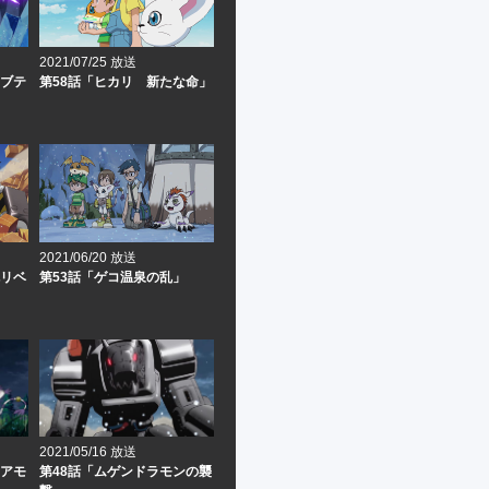
2021/07/25 放送
カブテ
第58話「ヒカリ 新たな命」
2021/06/20 放送
鬼リベ
第53話「ゲコ温泉の乱」
2021/05/16 放送
ニアモ
第48話「ムゲンドラモンの襲