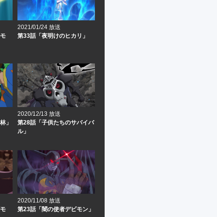
2021/01/24 放送
ルモ
第33話「夜明けのヒカリ」
2020/12/13 放送
密林」
第28話「子供たちのサバイバ
ル」
2020/11/08 放送
ビモ
第23話「闇の使者デビモン」