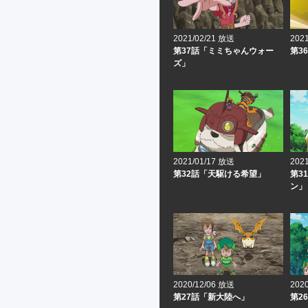
2021/02/21 放送
202
第37話「ミミちゃんウォー
第3
ズ」
2021/01/17 放送
202
第32話「天駆ける希望」
第3
ン」
2020/12/06 放送
202
第27話「新大陸へ」
第2