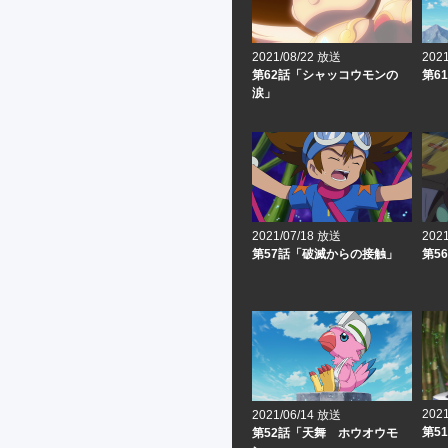
2021/08/22 放送
202
第62話「シャッコウモンの
第6
涙」
2021/07/18 放送
202
第57話「破滅からの接触」
第5
202
2021/06/14 放送
第5
第52話「天舞 ホウオウモ