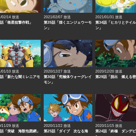
1/02/14 放送
2021/02/07 放送
2021/01/31 放送
6話「衛星狙撃作戦」
第35話「煌くエンジェウーモ
第34話「ヒカリとテイ
ン」
ン」
1/01/10 放送
2020/12/27 放送
2020/12/20 放送
1話「新たな闇ミレニアモ
第30話「究極体ウォーグレイ
第29話「脱出 燃える
モン」
0/11/29 放送
2020/11/22 放送
2020/11/15 放送
6話「突破 海獣包囲網」
第25話「ダイブ 次なる海
第24話「終極 ダンデ