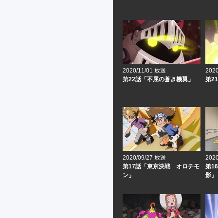
2020/11/01 放送
202
第22話「不屈の蒼き機翼」
第2
2020/09/27 放送
202
第17話「東京決戦 オロチモ
第1
ン」
影」