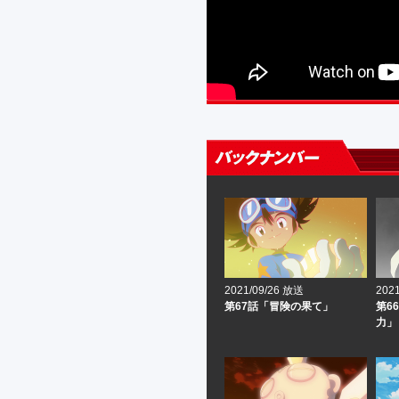
2021/09/26 放送
202
第67話「冒険の果て」
第6
力」