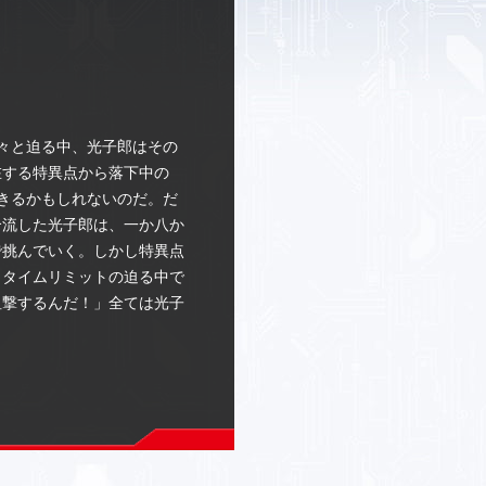
刻々と迫る中、光子郎はその
在する特異点から落下中の
できるかもしれないのだ。だ
合流した光子郎は、一か八か
で挑んでいく。しかし特異点
、タイムリミットの迫る中で
狙撃するんだ！」全ては光子