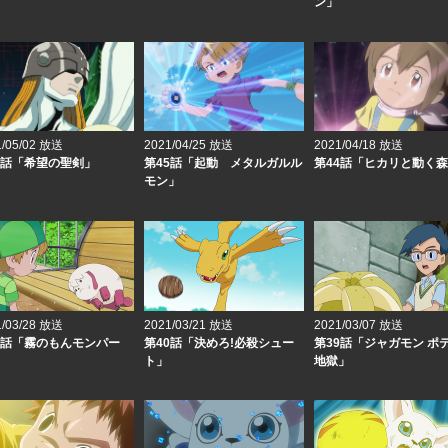
ン」
1/05/02 放送
2021/04/25 放送
2021/04/18 放送
6話「希望の聖剣」
第45話「起動 メタルガルル
第44話「ヒカリと動く
モン」
1/03/28 放送
2021/03/21 放送
2021/03/07 放送
1話「霧のもんモンパー
第40話「決めろ!必殺シュー
第39話「ジャガモン ポ
ト」
地獄」