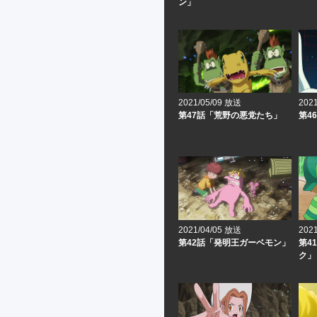
ン」
2021/05/09 放送
202
第47話「荒野の悪党たち」
第4
2021/04/05 放送
202
第42話「発明王ガーベモン」
第4
ク」