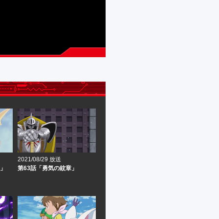
2021/08/29 放送
意」
第63話「勇気の紋章」