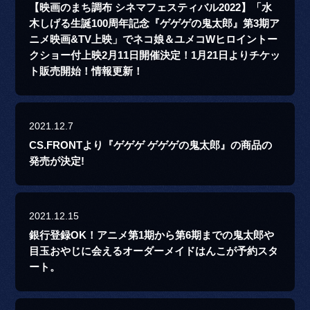
【映画のまち調布 シネマフェスティバル2022】「水
木しげる生誕100周年記念『ゲゲゲの鬼太郎』第3期ア
ニメ映画&TV上映」でネコ娘＆ユメコWヒロイントー
クショー付上映2月11日開催決定！1月21日よりチケッ
ト販売開始！情報更新！
2021.12.7
CS.FRONTより『ゲゲゲ ゲゲゲの鬼太郎』の商品の
発売が決定!
2021.12.15
銀行登録OK！アニメ第1期から第6期までの鬼太郎や
目玉おやじに会えるオーダーメイドはんこが予約スタ
ート。