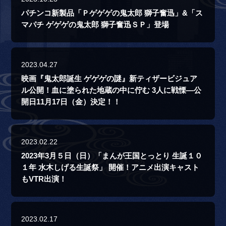
パチンコ新製品「Ｐゲゲゲの鬼太郎 獅子奮迅」&「ス
マパチ ゲゲゲの鬼太郎 獅子奮迅ＳＰ」登場
2023.04.27
映画『鬼太郎誕生 ゲゲゲの謎』新ティザービジュア
ル公開！血に塗られた地蔵の中に佇む 3人に戦慄―公
開日11月17日（金）決定！！
2023.02.22
2023年3月５日（日）「まんが王国とっとり 生誕１０
１年 水木しげる生誕祭」 開催！アニメ出演キャスト
もVTR出演！
2023.02.17