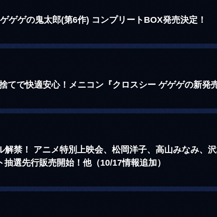
ゲゲゲの鬼太郎(第6作) コンプリートBOX発売決定！
い捨てで快適安心！メニコン『クロスシー ゲゲゲの新発
アル解禁！ アニメ特別上映会、松岡洋子、高山みなみ、
ット抽選先行販売開始！他（10/17情報追加）