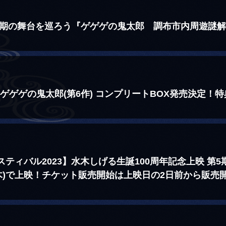
6期の舞台を巡ろう『ゲゲゲの鬼太郎 調布市内周遊謎
ゲゲゲの鬼太郎(第6作) コンプリートBOX発売決定！
ティバル2023】水木しげる生誕100周年記念上映 第
/2(木)で上映！チケット販売開始は上映日の2日前から販売