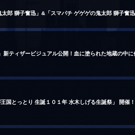
太郎 獅子奮迅」&「スマパチ ゲゲゲの鬼太郎 獅子奮
』新ティザービジュアル公開！血に塗られた地蔵の中に佇
が王国とっとり 生誕１０１年 水木しげる生誕祭」 開催