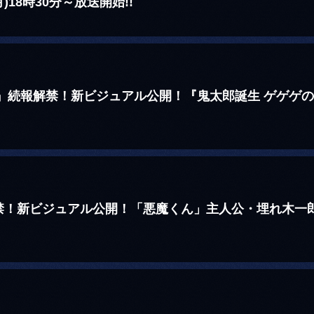
)18時30分～放送開始!!
続報解禁！新ビジュアル公開！『鬼太郎誕生 ゲゲゲの謎』
新ビジュアル公開！「悪魔くん」主人公・埋れ木一郎役が 