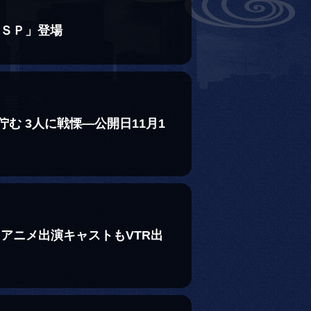
迅ＳＰ」登場
む 3人に戦慄―公開日11月1
！アニメ出演キャストもVTR出