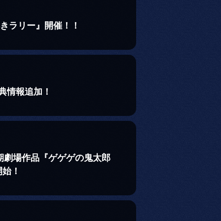
解きラリー』開催！！
特典情報追加！
5期劇場作品『ゲゲゲの鬼太郎
開始！