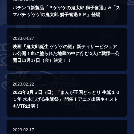
パチンコ新製品「Ｐゲゲゲの鬼太郎 獅子奮迅」&「ス
マパチ ゲゲゲの鬼太郎 獅子奮迅ＳＰ」登場
2023.04.27
映画『鬼太郎誕生 ゲゲゲの謎』新ティザービジュア
ル公開！血に塗られた地蔵の中に佇む 3人に戦慄―公
開日11月17日（金）決定！！
2023.02.22
2023年3月５日（日）「まんが王国とっとり 生誕１０
１年 水木しげる生誕祭」 開催！アニメ出演キャスト
もVTR出演！
2023.02.17