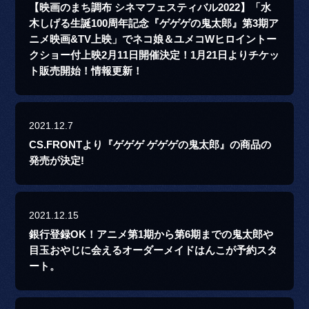
【映画のまち調布 シネマフェスティバル2022】「水
木しげる生誕100周年記念『ゲゲゲの鬼太郎』第3期ア
ニメ映画&TV上映」でネコ娘＆ユメコWヒロイントー
クショー付上映2月11日開催決定！1月21日よりチケッ
ト販売開始！情報更新！
2021.12.7
CS.FRONTより『ゲゲゲ ゲゲゲの鬼太郎』の商品の
発売が決定!
2021.12.15
銀行登録OK！アニメ第1期から第6期までの鬼太郎や
目玉おやじに会えるオーダーメイドはんこが予約スタ
ート。