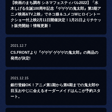
【映画のまち調布 シネマフェスティバル2022】「水
木しげる生誕100周年記念『ゲゲゲの鬼太郎』第3期ア
ニメ映画&TV上映」でネコ娘＆ユメコWヒロイントー
クショー付上映2月11日開催決定！1月21日よりチケッ
ト販売開始！情報更新！
2021.12.7
CS.FRONTより『ゲゲゲ ゲゲゲの鬼太郎』の商品の
発売が決定!
2021.12.15
銀行登録OK！アニメ第1期から第6期までの鬼太郎や
目玉おやじに会えるオーダーメイドはんこが予約スタ
ート。