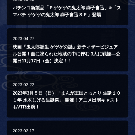
パチンコ新製品「Ｐゲゲゲの鬼太郎 獅子奮迅」&「ス
マパチ ゲゲゲの鬼太郎 獅子奮迅ＳＰ」登場
2023.04.27
映画『鬼太郎誕生 ゲゲゲの謎』新ティザービジュア
ル公開！血に塗られた地蔵の中に佇む 3人に戦慄―公
開日11月17日（金）決定！！
2023.02.22
2023年3月５日（日）「まんが王国とっとり 生誕１０
１年 水木しげる生誕祭」 開催！アニメ出演キャスト
もVTR出演！
2023.02.17