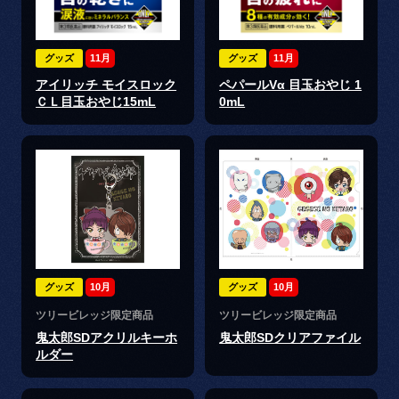
グッズ
11月
グッズ
11月
アイリッチ モイスロック
ペパールVα 目玉おやじ 1
ＣＬ目玉おやじ15mL
0mL
グッズ
10月
グッズ
10月
ツリービレッジ限定商品
ツリービレッジ限定商品
鬼太郎SDアクリルキーホ
鬼太郎SDクリアファイル
ルダー