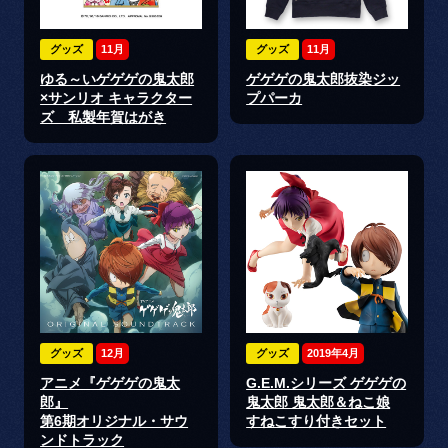
グッズ
11月
グッズ
11月
ゆる～いゲゲゲの鬼太郎
ゲゲゲの鬼太郎抜染ジッ
×サンリオ キャラクター
プパーカ
ズ 私製年賀はがき
グッズ
12月
グッズ
2019年4月
アニメ『ゲゲゲの鬼太
G.E.M.シリーズ ゲゲゲの
郎』
鬼太郎 鬼太郎＆ねこ娘
第6期オリジナル・サウ
すねこすり付きセット
ンドトラック