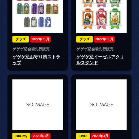
グッズ
2022年11月
グッズ
2022年11月
ゲゲゲ忌会場先行販売
ゲゲゲ忌会場先行販売
ゲゲゲ忌お守り風ストラ
ゲゲゲ忌イーゼルアクリ
ップ
ルスタンド
Blu-ray
2020年3月
DVD
2020年3月