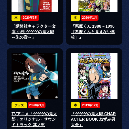
本
2020年3月
本
2020年1月
「講談社キャラクター文
『悪魔くん 1988－1990
庫 小説 ゲゲゲの鬼太郎
［悪魔くんと見えない学
～朱の音～」
校］』
グッズ
2020年3月
本
2019年12月
TVアニメ「ゲゲゲの鬼太
『ゲゲゲの鬼太郎 CHAR
郎」オリジナル・サウン
ACTER BOOK ねずみ男
ドトラック 其ノ弐
大全』