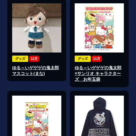
グッズ
12月
グッズ
11月
ゆる～いゲゲゲの鬼太郎
ゆる～いゲゲゲの鬼太郎
マスコット(まな)
×サンリオ キャラクター
ズ お年玉袋