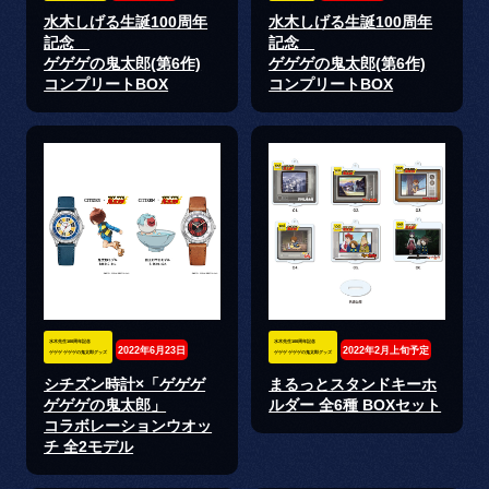
水木しげる生誕100周年
水木しげる生誕100周年
記念
記念
ゲゲゲの鬼太郎(第6作)
ゲゲゲの鬼太郎(第6作)
コンプリートBOX
コンプリートBOX
水木先生100周年記念
水木先生100周年記念
2022年6月23日
2022年2月上旬予定
ゲゲゲ ゲゲゲの鬼太郎グッズ
ゲゲゲ ゲゲゲの鬼太郎グッズ
シチズン時計×「ゲゲゲ
まるっとスタンドキーホ
ゲゲゲの鬼太郎」
ルダー 全6種 BOXセット
コラボレーションウオッ
チ 全2モデル