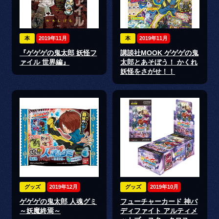
本
2019年11月
本
2019年11月
『ゲゲゲの鬼太郎 妖怪フ
講談社MOOK ゲゲゲの鬼
ァイル 世界編』
太郎とあそぼう！ かくれ
妖怪をさがせ！！
グッズ
2019年12月
グッズ
2019年10月
ゲゲゲの鬼太郎 人魂グミ
フューチャーカード 神バ
～妖魔終焉～
ディファイト アルティメ