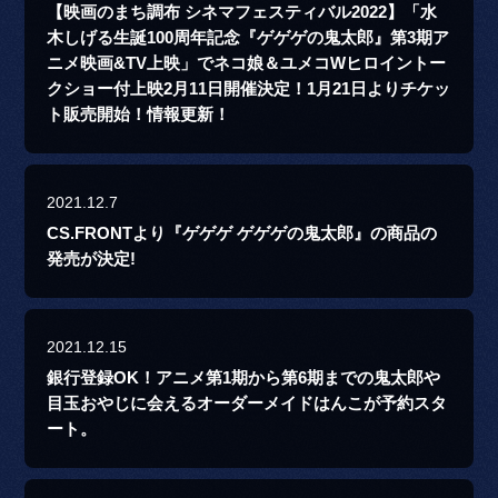
【映画のまち調布 シネマフェスティバル2022】「水
木しげる生誕100周年記念『ゲゲゲの鬼太郎』第3期ア
ニメ映画&TV上映」でネコ娘＆ユメコWヒロイントー
クショー付上映2月11日開催決定！1月21日よりチケッ
ト販売開始！情報更新！
2021.12.7
CS.FRONTより『ゲゲゲ ゲゲゲの鬼太郎』の商品の
発売が決定!
2021.12.15
銀行登録OK！アニメ第1期から第6期までの鬼太郎や
目玉おやじに会えるオーダーメイドはんこが予約スタ
ート。