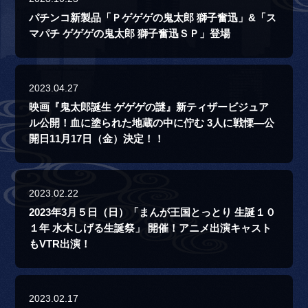
パチンコ新製品「Ｐゲゲゲの鬼太郎 獅子奮迅」&「ス
マパチ ゲゲゲの鬼太郎 獅子奮迅ＳＰ」登場
2023.04.27
映画『鬼太郎誕生 ゲゲゲの謎』新ティザービジュア
ル公開！血に塗られた地蔵の中に佇む 3人に戦慄―公
開日11月17日（金）決定！！
2023.02.22
2023年3月５日（日）「まんが王国とっとり 生誕１０
１年 水木しげる生誕祭」 開催！アニメ出演キャスト
もVTR出演！
2023.02.17