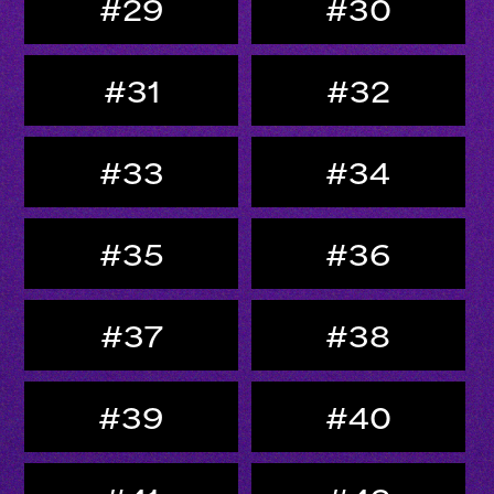
#29
#30
#31
#32
#33
#34
#35
#36
#37
#38
#39
#40