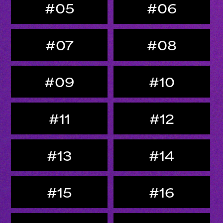
#05
#06
#07
#08
#09
#10
#11
#12
#13
#14
#15
#16