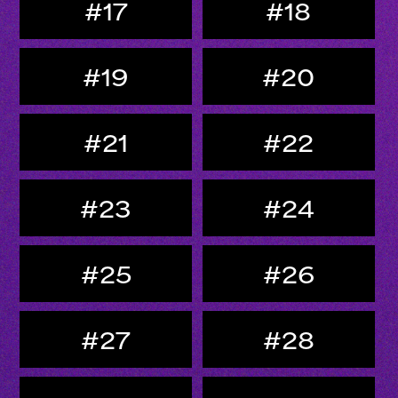
#17
#18
#19
#20
#21
#22
#23
#24
#25
#26
#27
#28