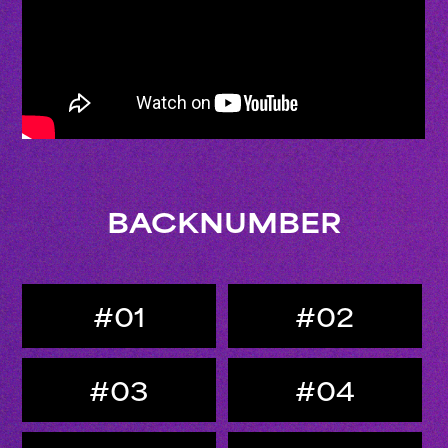
BACKNUMBER
#01
#02
#03
#04