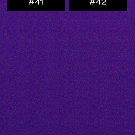
#41
#42