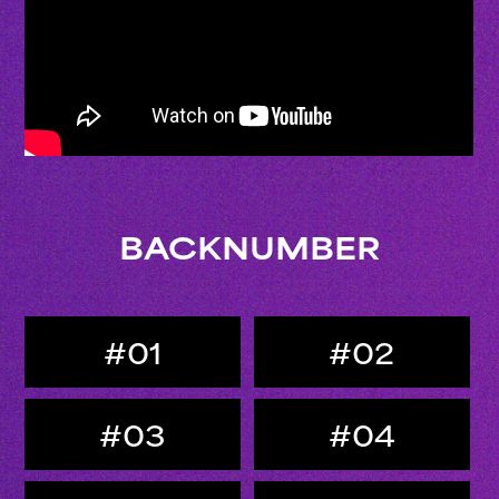
BACKNUMBER
#01
#02
#03
#04