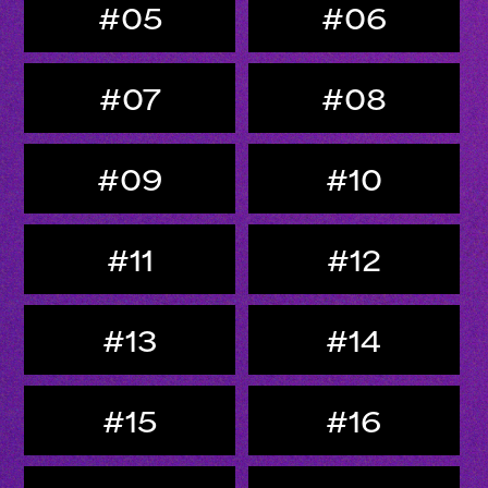
#05
#06
#07
#08
#09
#10
#11
#12
#13
#14
#15
#16