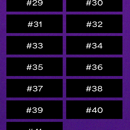
#29
#30
#31
#32
#33
#34
#35
#36
#37
#38
#39
#40