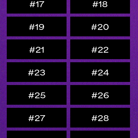
#17
#18
#19
#20
#21
#22
#23
#24
#25
#26
#27
#28