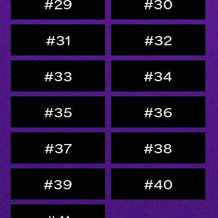
#29
#30
#31
#32
#33
#34
#35
#36
#37
#38
#39
#40