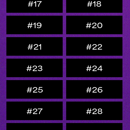
#17
#18
#19
#20
#21
#22
#23
#24
#25
#26
#27
#28