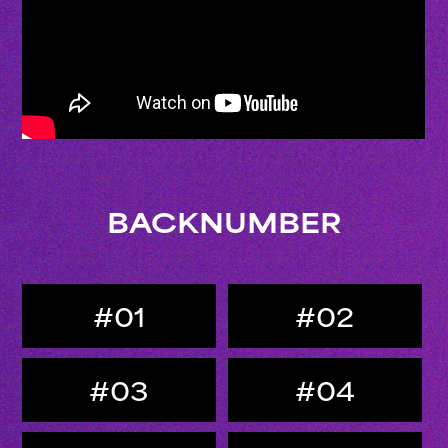
BACKNUMBER
#01
#02
#03
#04