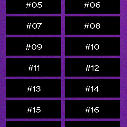
#05
#06
#07
#08
#09
#10
#11
#12
#13
#14
#15
#16