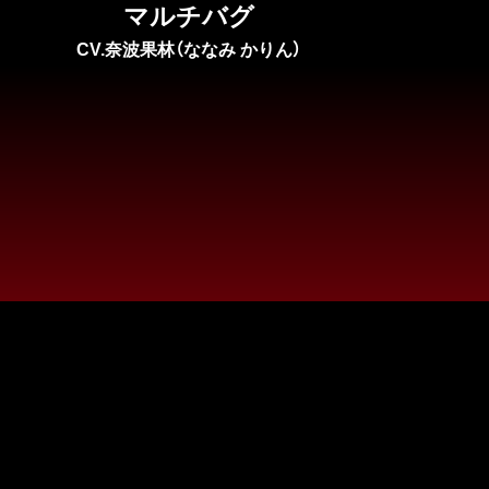
マルチバグ
CV.奈波果林（ななみ かりん）