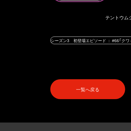
テントウム
シーズン3 初登場エピソード ： #66「ク
一覧へ戻る