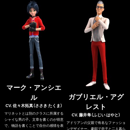
マーク・アンシエ
ガブリエル・アグ
ル
レスト
CV. 佐々木拓真（ささき たくま）
マリネットとは別のクラスに所属する
CV. 藤井隼（ふじい はやと）
シャイな男の子。文章を書くのが得意
アドリアンの父親で有名なファッショ
で、物語を書くことで自分の感情を表
ンデザイナー。豪邸で息子と二人暮ら