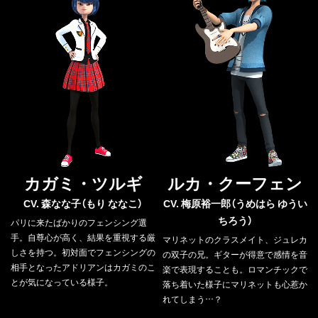
カガミ・ツルギ
ルカ・クーフェン
CV. 森なな子（もり ななこ）
CV. 梅原裕一郎（うめはら ゆうい
ちろう）
パリに来たばかりのフェンシング選
手。自尊心が高く、結果を重視する厳
マリネットのクラスメイト、ジュレカ
しさを持つ。初対面でフェンシングの
の双子の兄。ギターが得意で感情を音
相手となったアドリアンはカガミのこ
楽で表現することも。ロマンチックで
とが気になっている様子。
落ち着いた様子にマリネットも心惹か
れてしまう…？