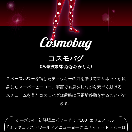
コスモバグ
CV.奈波果林（ななみ かりん）
スペースパワーを宿したティッキーの力を借りてマリネットが変
身したスーパーヒーロー。宇宙でも息をしながら素早く動けるコ
スチュームを着たコスモバグは瞬時に長距離移動をすることがで
きる。
シーズン4 初登場エピソード ： #100「エフェメラル」
「ミラキュラス・ワールド／ニューヨーク ユナイテッド・ヒーロ