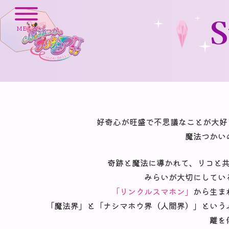
S
MENU
好奇心が旺盛で不思議なことが大好
魔法つかい
奇跡と魔法に導かれて、リコと
みらいが大切にしてい
「リンクルスマホン」
から生ま
「魔法界」と「ナシマホウ界（人間界）」という
離を