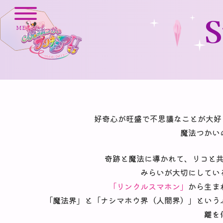
S
MENU
好奇心が旺盛で不思議なことが大好
魔法つかい
奇跡と魔法に導かれて、リコと
みらいが大切にしてい
「リンクルスマホン」
から生ま
「魔法界」と「ナシマホウ界（人間界）」という
離を