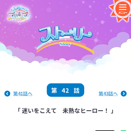
第
42
話
第41話へ
第43話へ
「 迷いをこえて 未熟なヒーロー！ 」