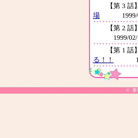
【第 3
場
1999/02
【第 2
1999/02/
【第 1
る！！
1999
© 