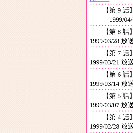
【第 9
1999/04/
【第 8
1999/03/28 放
【第 7
1999/03/21 放
【第 6
1999/03/14 放
【第 5
1999/03/07 放
【第 4
1999/02/28 放