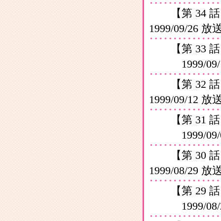
【第 3
1999/09/26 放
【第 3
1999/09/
【第 3
1999/09/12 放
【第 3
1999/09/
【第 3
1999/08/29 放
【第 2
1999/08/