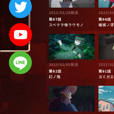
2023/03/26放送
2023/0
第67話
第66話
スベテヲ喰ラウモノ
破滅ノ
2023/02/05放送
2023/0
第62話
第61話
幻ノ階
ヨミガ