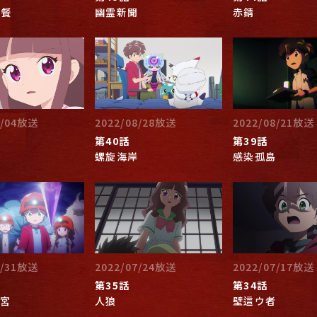
晩餐
幽霊新聞
赤錆
9/04放送
2022/08/28放送
2022/08/21放送
第40話
第39話
螺旋海岸
感染孤島
7/31放送
2022/07/24放送
2022/07/17放送
第35話
第34話
宮
人狼
壁這ウ者