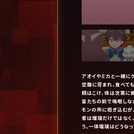
アオイやミカと一緒に
空腹に苛まれ、食べて
頬はこけ、体は次第に衰
宙たちの前で嗚咽しな
モンの所に担ぎ込むが
者は瑠璃だけではなく
う。一体瑠璃はどうなっ