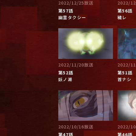
2022/12/25放送
2022/1
第57話
第56話
幽霊タクシー
穢レ
2022/11/20放送
2022/1
第52話
第51話
妖ノ湖
首ナシ
2022/10/16放送
2022/1
第47話
第46話