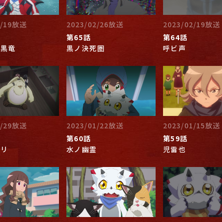
3/19放送
2023/02/26放送
2023/02/19放送
第65話
第64話
漆黒竜
黒ノ決死圏
呼ビ声
1/29放送
2023/01/22放送
2023/01/15放送
第60話
第59話
エリ
水ノ幽霊
児雷也