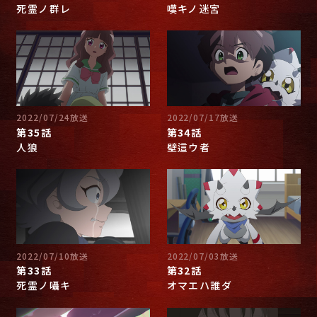
死霊ノ群レ
嘆キノ迷宮
2022/07/24放送
2022/07/17放送
第35話
第34話
人狼
壁這ウ者
2022/07/10放送
2022/07/03放送
第33話
第32話
死霊ノ囁キ
オマエハ誰ダ