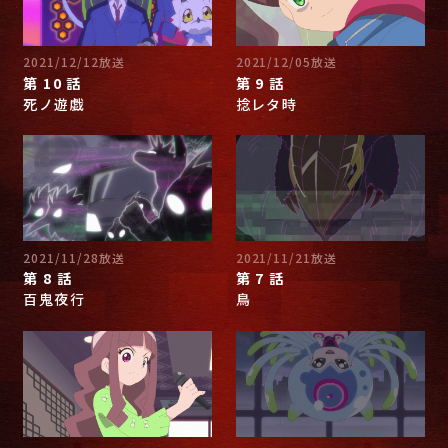
2021/12/12放送
2021/12/05放送
第 10 話
第 9 話
死ノ遊戯
捻レタ時
2021/11/28放送
2021/11/21放送
第 8 話
第 7 話
百鬼夜行
鳥