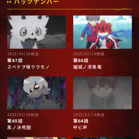
バックナンバー
2023/03/26放送
2023/03/19放送
第67話
第66話
スベテヲ喰ラウモノ
破滅ノ漆黒竜
2023/02/26放送
2023/02/19放送
第65話
第64話
黒ノ決死圏
呼ビ声