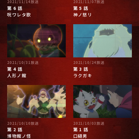
2021/11/14放送
2021/11/07放送
第 6 話
第 5 話
呪ワレタ歌
神ノ怒リ
2021/10/31放送
2021/10/24放送
第 4 話
第 3 話
人形ノ館
ラクガキ
2021/10/10放送
2021/10/03放送
第 2 話
第 1 話
博物館ノ怪
口縫男