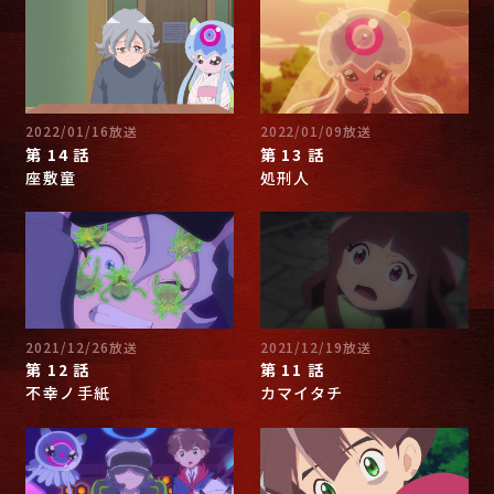
2022/01/16放送
2022/01/09放送
第 14 話
第 13 話
座敷童
処刑人
2021/12/26放送
2021/12/19放送
第 12 話
第 11 話
不幸ノ手紙
カマイタチ