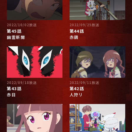
2022/10/02放送
2022/09/25放送
第45話
第44話
幽霊新聞
赤錆
2022/09/18放送
2022/09/11放送
第43話
第42話
赤目
人狩リ