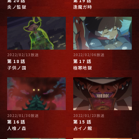
第 20 話
第 19 話
炎ノ監獄
逢魔ガ時
2022/02/13放送
2022/02/06放送
第 18 話
第 17 話
子供ノ国
極寒地獄
2022/01/30放送
2022/01/23放送
第 16 話
第 15 話
人喰ノ森
占イノ館