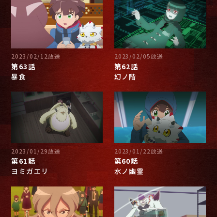
2023/02/12放送
2023/02/05放送
第63話
第62話
暴食
幻ノ階
2023/01/29放送
2023/01/22放送
第61話
第60話
ヨミガエリ
水ノ幽霊