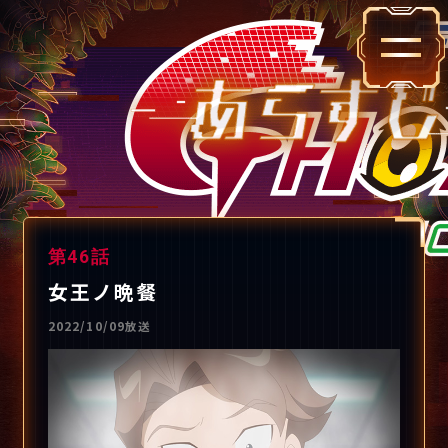
第46話
女王ノ晩餐
2022/10/09放送