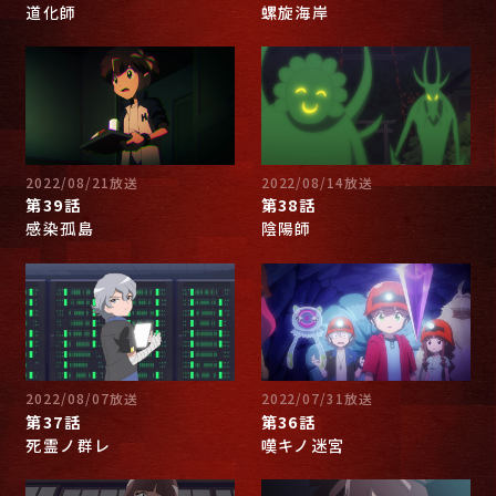
道化師
螺旋海岸
2022/08/21放送
2022/08/14放送
第39話
第38話
感染孤島
陰陽師
2022/08/07放送
2022/07/31放送
第37話
第36話
死霊ノ群レ
嘆キノ迷宮