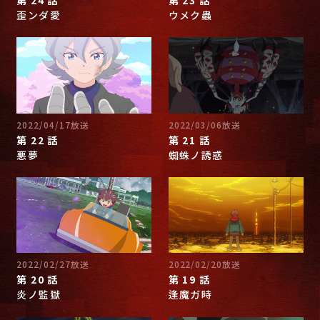
歪ンダ愛
ウメク蟲
2022/04/17放送
2022/03/06放送
第 22 話
第 21 話
悪夢
蜘蛛ノ誘惑
2022/02/27放送
2022/02/20放送
第 20 話
第 19 話
炎ノ監獄
逢魔ガ時