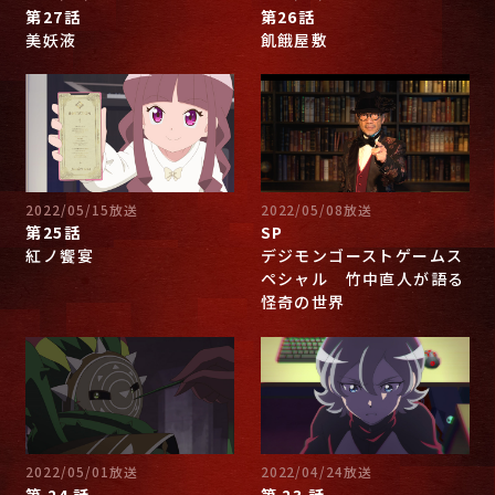
第27話
第26話
美妖液
飢餓屋敷
2022/05/15放送
2022/05/08放送
第25話
SP
紅ノ饗宴
デジモンゴーストゲームス
ペシャル 竹中直人が語る
怪奇の世界
2022/05/01放送
2022/04/24放送
第 24 話
第 23 話