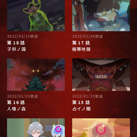
2022/02/13放送
2022/02/06放送
第 18 話
第 17 話
子供ノ国
極寒地獄
2022/01/30放送
2022/01/23放送
第 16 話
第 15 話
人喰ノ森
占イノ館