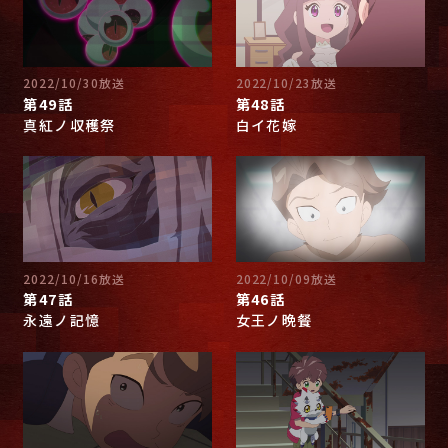
2022/10/30放送
2022/10/23放送
第49話
第48話
真紅ノ収穫祭
白イ花嫁
2022/10/16放送
2022/10/09放送
第47話
第46話
永遠ノ記憶
女王ノ晩餐