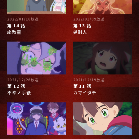
2022/01/16放送
2022/01/09放送
第 14 話
第 13 話
座敷童
処刑人
2021/12/26放送
2021/12/19放送
第 12 話
第 11 話
不幸ノ手紙
カマイタチ