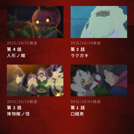
2021/10/31放送
2021/10/24放送
第 4 話
第 3 話
人形ノ館
ラクガキ
2021/10/10放送
2021/10/03放送
第 2 話
第 1 話
博物館ノ怪
口縫男