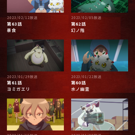
2023/02/12放送
2023/02/05放送
第63話
第62話
暴食
幻ノ階
2023/01/29放送
2023/01/22放送
第61話
第60話
ヨミガエリ
水ノ幽霊