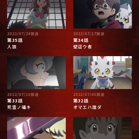
2022/07/24放送
2022/07/17放送
第35話
第34話
人狼
壁這ウ者
2022/07/10放送
2022/07/03放送
第33話
第32話
死霊ノ囁キ
オマエハ誰ダ