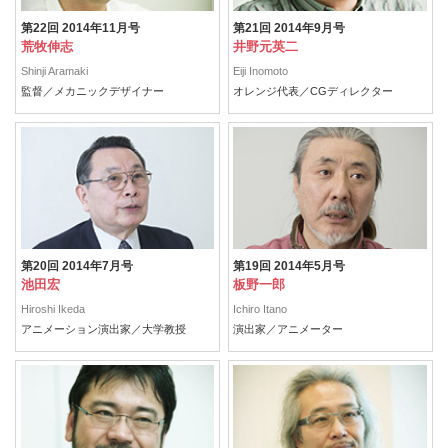
第22回 2014年11月号
第21回 2014年9月号
荒牧伸志
井野元英二
Shinji Aramaki
Eiji Inomoto
監督／メカニックデザイナー
オレンジ代表／CGディレクター
第20回 2014年7月号
第19回 2014年5月号
池田宏
板野一郎
Hiroshi Ikeda
Ichiro Itano
アニメーション演出家／大学教授
演出家／アニメーター