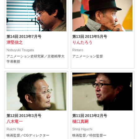
第14回 2013年7月号
第13回 2013年5月号
津堅信之
りんたろう
Nobuyuki Tsugata
Rintaro
アニメーション史研究家／京都精華大
アニメーション監督
学准教授
第12回 2013年3月号
第11回 2013年2月号
八木竜一
樋口真嗣
Ruichi Yagi
Shinji Higuchi
映画監督／CGディレクター
映画監督／特技監督ー