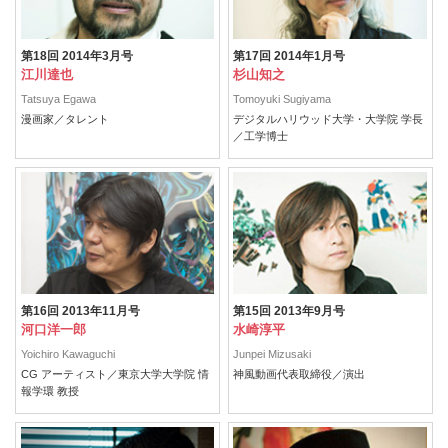
第18回 2014年3月号
第17回 2014年1月号
江川達也
杉山知之
Tatsuya Egawa
Tomoyuki Sugiyama
漫画家／タレント
デジタルハリウッド大学・大学院 学長
／工学博士
第16回 2013年11月号
第15回 2013年9月号
河口洋一郎
水崎淳平
Yoichiro Kawaguchi
Junpei Mizusaki
CG アーティスト／東京大学大学院 情
神風動画代表取締役／演出
報学環 教授