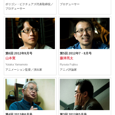
ポリゴン・ピクチュアズ代表取締役／
プロデューサー
プロデューサー
第6回 2012年9月号
第5回 2012年7・8月号
山本寛
藤津亮太
Yutaka Yamamoto
Ryouta Fujitsu
アニメーション監督／演出家
アニメ評論家
第4回 2012年6月号
第3回 2012年5月号