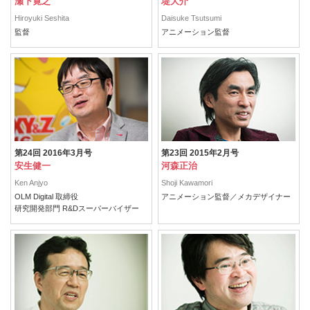
瀬下寛之
堤大介
Hiroyuki Seshita
Daisuke Tsutsumi
監督
アニメーション監督
第24回 2016年3月号
第23回 2015年2月号
安生健一
河森正治
Ken Anjyo
Shoji Kawamori
OLM Digital 取締役
アニメーション監督／メカデザイナー
研究開発部門 R&Dスーパーバイザー