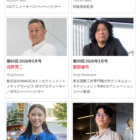
Atsushi Sato
Toshio Miike
CGアニメーター/スーパーバイザー
特撮美術監督
第60回 2026年5月号
第59回 2026年3月号
浅野秀二
渡部健司
Shuji Asano
Kenji Watanabe
株式会社IMAGICAエンタテインメント
東京国際工科専門職大学デジタルエン
メディアサービス VFXプロデューサー
タテインメント学科CGアニメーション
／VFXスーパーバイザー
コース教授