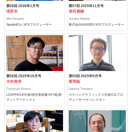
第58回 2026年1月号
第57回 2025年11月号
塙芽衣
巻田勇輔
Mei Hanawa
Yusuke Makita
Spade&Co. VFXプロデューサー
株式会社KASSEN VFXプロデューサー
第56回 2025年10月号
第55回 2025年9月号
木村俊幸
富岡聡
Toshiyuki Kimura
Satoshi Tomioka
LOOPHOLE代表/現代美術家/VFX監督/
カナバングラフィックス代表/CGプロ
マットアーティスト
デューサー/ディレクター