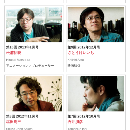
第10回 2013年1月号
第9回 2012年12月号
松浦祐暁
さとうけいいち
Hiroaki Matsuura
Keiichi Sato
アニメーション／プロデューサー
映画監督
第8回 2012年11月号
第7回 2012年10月号
塩田周三
石井朋彦
Shuzo John Shiota
Tomohiko Ishi