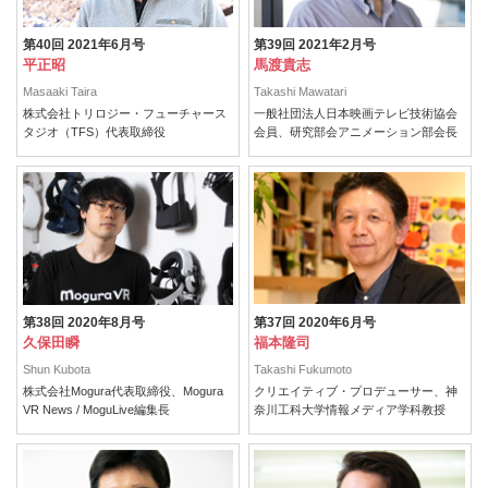
第40回 2021年6月号
第39回 2021年2月号
平正昭
馬渡貴志
Masaaki Taira
Takashi Mawatari
株式会社トリロジー・フューチャース
一般社団法人日本映画テレビ技術協会
タジオ（TFS）代表取締役
会員、研究部会アニメーション部会長
第37回 2020年6月号
第38回 2020年8月号
福本隆司
久保田瞬
Takashi Fukumoto
Shun Kubota
クリエイティブ・プロデューサー、神
株式会社Mogura代表取締役、Mogura
奈川工科大学情報メディア学科教授
VR News / MoguLive編集長