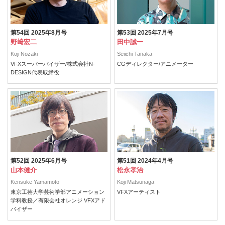
第54回 2025年8月号
第53回 2025年7月号
野﨑宏二
田中誠一
Koji Nozaki
Seiichi Tanaka
VFXスーパーバイザー/株式会社N-
CGディレクター/アニメーター
DESIGN代表取締役
第52回 2025年6月号
第51回 2024年4月号
山本健介
松永孝治
Kensuke Yamamoto
Koji Matsunaga
東京工芸大学芸術学部アニメーション
VFXアーティスト
学科教授／有限会社オレンジ VFXアド
バイザー