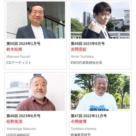
第50回 2024年1月号
第49回 2023年9月号
鈴木松根
吉岡宏起
Matsune Suzuki
Hiroki Yoshioka
CGアーティスト
ENGI代表取締役社長
第48回 2023年6月号
第47回 2022年11月号
松野美茂
今間俊博
Yoshishige Matsuno
Toshihiro Komma
LOGIC&MAGIC
映像教育研究