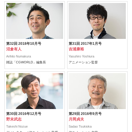
第32回 2018年10月号
第31回 2017年1月号
沼倉有人
吉浦康裕
Arihito Numakura
Yasuhiro Yoshiura
雑誌「CGWORLD」編集長
アニメーション監督
第30回 2016年12月号
第29回 2016年9月号
野末武志
月岡貞夫
Takeshi Nozue
Sadao Tsukioka