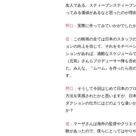
友人である、スティーブンスティーブ
ってみる価値があるなと思ったのが理
野口：
実際に作ってみていかがでした
堤：
この映画の全ては日本のスタッフの
ョンの向上を信じて、それをモチベー
ションがあれば、過酷なスケジュール
（元気）さんらプロデューサー陣も含
た。みんな、『ムーム』を作ったら次
す。
野口：
そうして今回はじめて日本のプ
方法を実感されたかと思いますが、日
ダクションの仕方にはどのような違い
か？
堤：
マーザさんは海外の監督やクリエ
験があったので、僕らにとってはやり