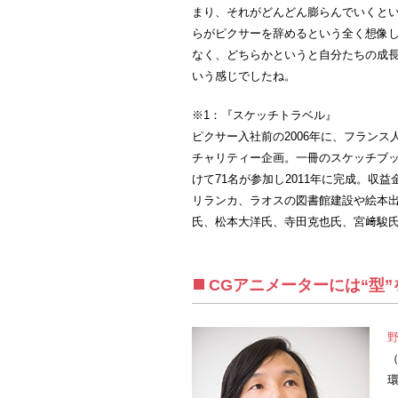
まり、それがどんどん膨らんでいくと
らがピクサーを辞めるという全く想像
なく、どちらかというと自分たちの成
いう感じでしたね。
※1：『スケッチトラベル』
ピクサー入社前の2006年に、フラン
チャリティー企画。一冊のスケッチブッ
けて71名が参加し2011年に完成。収
リランカ、ラオスの図書館建設や絵本
氏、松本大洋氏、寺田克也氏、宮﨑駿
CGアニメーターには“型