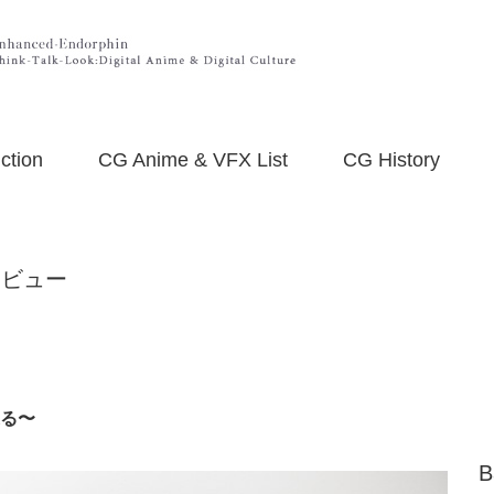
ction
CG Anime & VFX List
CG History
タビュー
探る〜
B