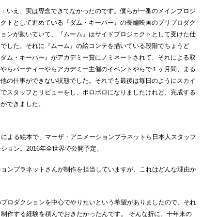
堤：
いえ、実は専念できてなかったのです。僕らが一番のメインプロジ
ェクトとして進めている『ダム・キーパー』の長編映画のプリプロダク
ションが動いていて、『ムーム』はサイドプロジェクトとして受けた仕
事でした。それに『ムーム』の絵コンテを描いている段階でちょうど
『ダム・キーパー』がアカデミー賞にノミネートされて、それによる取
材やらパーティーやらアカデミー主催のイベントやらで１ヶ月間、まる
で他の仕事ができない状態でした。それでも最後は毎日のようにスカイ
プでスタッフとリビューをし、ボロボロになりましたけれど、完成する
事ができました。
）による絵本で、マーザ・アニメーションプラネットら日本人スタッフ
ション。2016年全世界で公開予定。
ションプラネットさんが制作を担当していますが、これはどんな理由か
のプロダクションを中心でやりたいという希望がありましたので、それ
制作する経験を積んでおきたかったんです。 そんな折に、十年来の