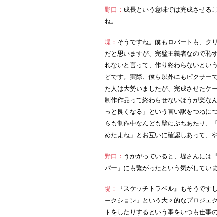
野口：
成長という意味では完成させる
ね。
堤：
そうですね。僕もロバートも、ク
だと思いますが、完璧主義者なので恥
れないと言って、作り終わらないとい
どです。実際、僕ら以外にもピクサー
た人は大勢いましたが、完成させたケ
制作作品って終わらせないほうが楽な
っと良くなる」という言い訳をつねに
らも制作中なんども壁にぶちあたり、
めたよね」とお互いに確認しあって、
野口：
うかがっていると、堤さんには
パー』にも繋がったという気がしてい
堤：
『スケッチトラベル』もそうです
ークション」という大々的なプロジェ
トをしたりするという事をいつも仕事