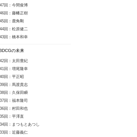
47回：今間俊博
46回：藤幡正樹
45回：鹿角剛
44回：松原健二
43回：橋本和幸
3DCGの未来
42回：太田豊紀
41回：増尾隆幸
40回：平正昭
39回：馬渡貴志
38回：久保田瞬
37回：福本隆司
36回：村田和也
35回：平澤直
34回：まつもとあつし
33回：近藤義仁