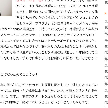
堤大介（以下、堤）
ピクサーのスタッフは大きな作品が終
第
わると、よく長期の休暇をとります。僕も三ヶ月ほど休暇
をとり、最初はその期間のなかで『ダム・キーパー』を作
ろうと思っていたのですが、ポストプロダクションを含め
第
ると９ヶ月、プロダクション自体は６～７ヶ月ぐらいかか
第
bert Kondo／共同監督）に持っていったのは、休暇に入る１年前の
第
スターズ・ユニバーシティ』（2013）のアートディレクターをして
第
つけてはアイデアを出し合ってはストーリーボードを描いていました。
第
を完成させてはみたのですが、妻や周りの人に見せたところ「意味がわ
またゼロから作り直すといったことを４回程繰り返し、５本目にしてよ
第
話になりました。僕らは仕事としてはお話作りに関わったことがなかっ
第
第
第
うしてだったのでしょうか？
第
第
、単に何も知らなかったので、やり直し続けました。僕らにとってこの
第
テーマは、自分たちの成長にありました。ただ、休暇をとるときが制作
すれば、ですが。制作のスタートを遅らせることだけは考えてませんで
第
たのは約束事が「絶対に終わらせる」ということだったからです。
第