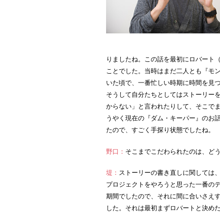
りましたね。この話を最初にロバート（Ro
ことでした。当時はまだ二人とも『モン
いた頃で、一番忙しい時期に時間を見
そうして自分たちとしてはストーリー
からない」と言われたりして、そこで
うやく現在の『ダム・キーパー』のお
たので、すごく手探り状態でしたね。
野口：
そこまでこだわられたのは、ど
堤：
ストーリーの書き直しに関しては
プロジェクトをやろうと思った一番の
期間でしたので、それに間に合いさえ
した。それは最初まずロバートと決め