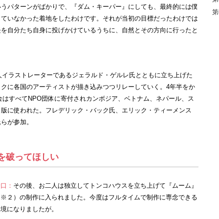
いうパターンがばかりで、『ダム・キーパー』にしても、最終的には僕
第
していなかった着地をしたわけです。それが当初の目標だったわけでは
長を自分たち自身に投げかけているうちに、自然とその方向に行ったと
ス人イラストレーターであるジェラルド・ゲルレ氏とともに立ち上げた
クに各国のアーティストが描き込みつつリレーしていく。4年半をか
益金はすべてNPO団体に寄付されカンボジア、ベトナム、ネパール、ス
出版に使われた。フレデリック・バック氏、エリック・ティーメンス
氏らが参加。
”を破ってほしい
野口：
その後、お二人は独立してトンコハウスを立ち上げて『ムーム』
（※２）の制作に入られました。今度はフルタイムで制作に専念できる
環境になりましたが。