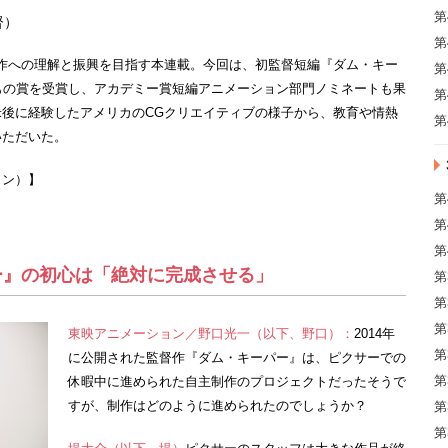
第
督）
第
作への理解と振興を目指す本連載。今回は、初監督短編『ダム・キー
第
もの賞を受賞し、アカデミー賞短編アニメーション部門ノミネートも果
第
後に経験したアメリカのCGクリエイティブの様子から、教育や情熱
第
いただいた。
ョン）】
第
第
第
ー』の初心は「絶対に完成させる」
第
第
第
東映アニメーション／野口光一（以下、野口）：
2014年
第
に公開された監督作『ダム・キーパー』は、ピクサーでの
第
休暇中に進められた自主制作のプロジェクトだったそうで
すが、制作はどのように進められたのでしょうか？
第
第