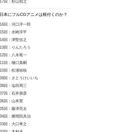
17回：杉山知之
日本にフルCGアニメは根付くのか？
16回：河口洋一郎
15回：水崎淳平
14回：津堅信之
13回：りんたろう
12回：八木竜一
11回：樋口真嗣
10回：松浦祐暁
09回：さとうけいいち
08回：塩田周三
07回：石井朋彦
06回：山本寛
05回：藤津亮太
04回：勝間田具治
03回：大口孝之
02回：木村卓