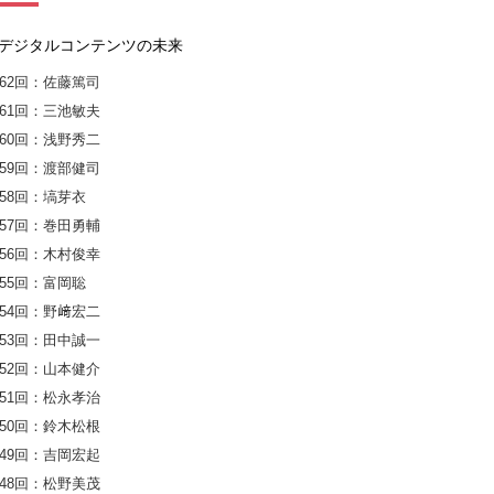
デジタルコンテンツの未来
62回：佐藤篤司
61回：三池敏夫
60回：浅野秀二
59回：渡部健司
58回：塙芽衣
57回：巻田勇輔
56回：木村俊幸
55回：富岡聡
54回：野﨑宏二
53回：田中誠一
52回：山本健介
51回：松永孝治
50回：鈴木松根
49回：吉岡宏起
48回：松野美茂