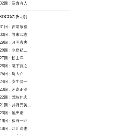
32回：沼倉有人
3DCGの夜明け
31回：吉浦康裕
30回：野末武志
29回：月岡貞夫
28回：水島精二
27回：松山洋
26回：瀬下寛之
25回：堤大介
24回：安生健一
23回：河森正治
22回：荒牧伸志
21回：井野元英二
20回：池田宏
19回：板野一郎
18回：江川達也