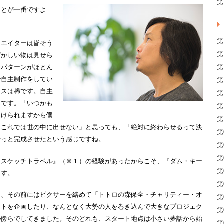
第
ことが一番ですよ
第
リエイターは皆そう
第
ずかしい物は見せら
第
うパターンがほとん
で自主制作をしてい
第
ースは稀です。自主
第
んです。「いつかも
第
つけられますから僕
第
「これでは世の中に出せない」と思っても、「絶対に終わらせるって決
第
やっと完成させたという感じですね。
第
第
『スケッチトラベル』（※１）の経験があったからこそ、『ダム・キー
第
ます。
第
し、その前にはピクサーを絡めて「トトロの森保全・チャリティー・オ
第
クトを企画したり、なんとなく大勢の人を巻き込んで大きなプロジェク
第
の傍らでしてきました。そのどれも、スタート地点は小さい夢話から始
第