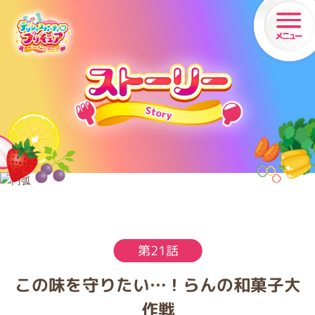
第
21
話
この味を守りたい…！らんの和菓子大
作戦