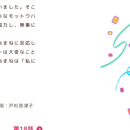
いました。そこ
うなモットウバ
協力し、無事に
あまねに反応し
ーは大変なこと
あまねは「私に
術：戸杉奈津子
第18話